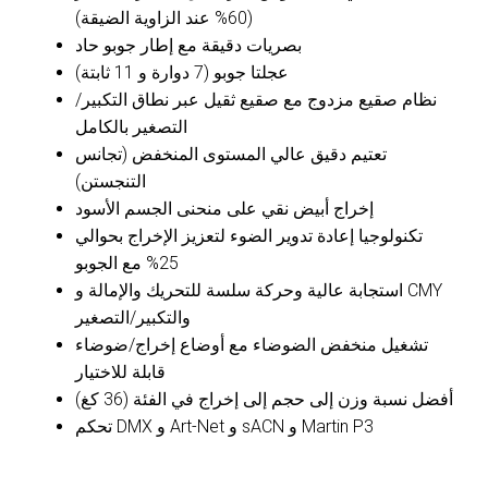
(60% عند الزاوية الضيقة)
بصريات دقيقة مع إطار جوبو حاد
عجلتا جوبو (7 دوارة و 11 ثابتة)
نظام صقيع مزدوج مع صقيع ثقيل عبر نطاق التكبير/
التصغير بالكامل
تعتيم دقيق عالي المستوى المنخفض (تجانس
التنجستن)
إخراج أبيض نقي على منحنى الجسم الأسود
تكنولوجيا إعادة تدوير الضوء لتعزيز الإخراج بحوالي
25% مع الجوبو
استجابة عالية وحركة سلسة للتحريك والإمالة و CMY
والتكبير/التصغير
تشغيل منخفض الضوضاء مع أوضاع إخراج/ضوضاء
قابلة للاختيار
أفضل نسبة وزن إلى حجم إلى إخراج في الفئة (36 كغ)
تحكم DMX و Art-Net و sACN و Martin P3