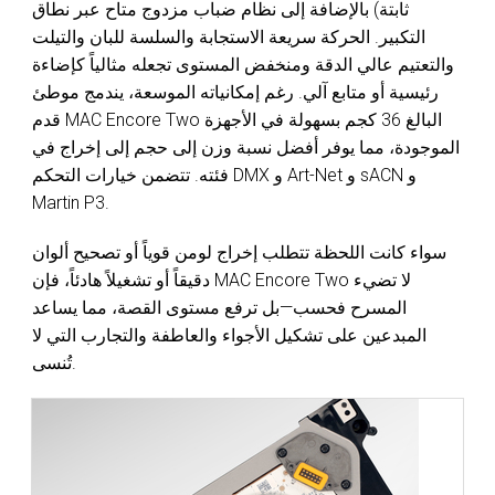
ثابتة) بالإضافة إلى نظام ضباب مزدوج متاح عبر نطاق
التكبير. الحركة سريعة الاستجابة والسلسة للبان والتيلت
والتعتيم عالي الدقة ومنخفض المستوى تجعله مثالياً كإضاءة
رئيسية أو متابع آلي. رغم إمكانياته الموسعة، يندمج موطئ
قدم MAC Encore Two البالغ 36 كجم بسهولة في الأجهزة
الموجودة، مما يوفر أفضل نسبة وزن إلى حجم إلى إخراج في
فئته. تتضمن خيارات التحكم DMX و Art-Net و sACN و
Martin P3.
سواء كانت اللحظة تتطلب إخراج لومن قوياً أو تصحيح ألوان
دقيقاً أو تشغيلاً هادئاً، فإن MAC Encore Two لا تضيء
المسرح فحسب—بل ترفع مستوى القصة، مما يساعد
المبدعين على تشكيل الأجواء والعاطفة والتجارب التي لا
تُنسى.