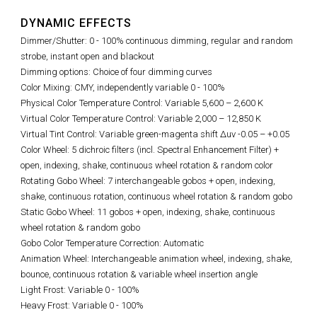
DYNAMIC EFFECTS
Dimmer/Shutter: 0 - 100% continuous dimming, regular and random
strobe, instant open and blackout
Dimming options: Choice of four dimming curves
Color Mixing: CMY, independently variable 0 - 100%
Physical Color Temperature Control: Variable 5,600
–
2,600 K
Virtual Color Temperature Control: Variable 2,000 – 12,850 K
Virtual Tint Control:
Variable green-magenta shift Δuv -0.05 – +0.05
Color Wheel: 5 dichroic filters (incl. Spectral Enhancement Filter) +
open, indexing, shake, continuous wheel rotation & random color
Rotating Gobo Wheel: 7 interchangeable gobos + open, indexing,
shake, continuous rotation, continuous wheel rotation & random gobo
Static Gobo Wheel: 11 gobos + open, indexing, shake, continuous
wheel rotation & random gobo
Gobo Color Temperature Correction: Automatic
Animation Wheel: Interchangeable animation wheel, indexing, shake,
bounce, continuous rotation & variable wheel insertion angle
Light Frost: Variable 0 - 100%
Heavy Frost: Variable 0 - 100%