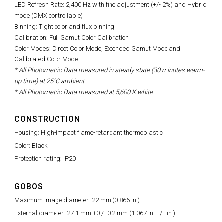
LED Refresh Rate:
2,400 Hz with fine adjustment (+/- 2%)
and Hybrid
mode (DMX controllable)
Binning: Tight color and flux binning
Calibration: Full Gamut Color Calibration
Color Modes: Direct Color Mode, Extended Gamut Mode and
Calibrated Color Mode
* All Photometric Data measured in steady state (30 minutes warm-
up time) at 25°C ambient
* All Photometric Data measured at 5,600 K white
CONSTRUCTION
Housing: High-impact flame-retardant thermoplastic
Color: Black
Protection rating: IP20
GOBOS
Maximum image diameter: 22 mm (0.866 in.)
External diameter: 27.1 mm +0 / -0.2 mm (1.067 in. +/ - in.)