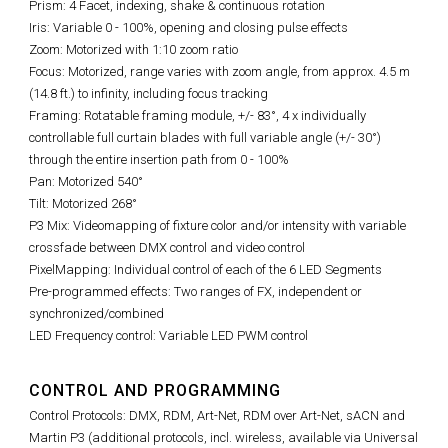
Prism: 4 Facet, indexing, shake & continuous rotation
Iris: Variable 0 - 100%, opening and closing pulse effects
Zoom: Motorized with 1:10 zoom ratio
Focus: Motorized, range varies with zoom angle, from approx. 4.5 m
(14.8 ft.) to infinity, including focus tracking
Framing: Rotatable framing module, +/- 83°, 4 x individually
controllable full curtain blades with full variable angle (+/- 30°)
through the entire insertion path from 0 - 100%
Pan: Motorized 540°
Tilt: Motorized 268°
P3 Mix: Videomapping of fixture color and/or intensity with variable
crossfade between DMX control and video control
PixelMapping: Individual control of each of the 6 LED Segments
Pre-programmed effects: Two ranges of FX, independent or
synchronized/combined
LED Frequency control: Variable LED PWM control
CONTROL AND PROGRAMMING
Control Protocols: DMX, RDM, Art-Net, RDM over Art-Net, sACN and
Martin P3 (additional protocols, incl. wireless, available via Universal