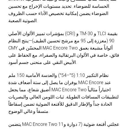
الحساسة للضوضاء. تحديد مستويات الإخراج مع تحسين
الضوضاء يضمن إمكانية تخصيص الأداء حسب الظروف
الصوتية الصعبة.
بمؤشرات تمييز الألوان الأصلي (CRI) و TM-30 و TLCI بقيمة
90 (معززة إلى 95 مع مرشح تحسين الطيف)—ينتج النظام
CMY المحسّن في MAC Encore Two ألواناً مشبعة بعمق
فائق، خاصة في الألوان البرتقالية والصفراء، مع الحفاظ على
الأبيض النقي على منحنى جسم أسود.
نظام التكبير 1:10 (5°–54°) والعدسة الأمامية 150 ملم
يوفران ما يصل إلى ستة أضعاف شدة MAC Encore عند
أضيق شعاع، مما يجعل MAC Encore Two اختياراً مثالياً
لتطبيقات المسافات الطويلة. ثبات اللومن العالي والبصريات
الحادة جداً والإطار الدقيق للأقنعة الضوئية تضمن إسقاطاً
متسقاً وعالي الوضوح.
يتضمن MAC Encore Two عجلتي أقنعة ضوئية (7 دوارة و11