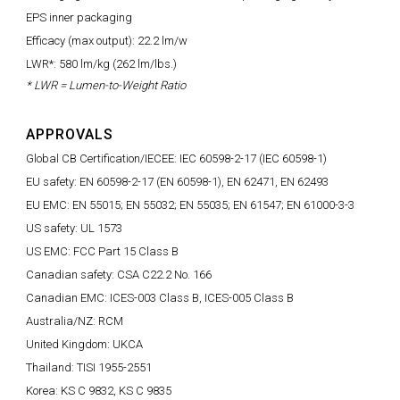
EPS inner packaging
Efficacy (max output): 22.2 lm/w
LWR*: 580 lm/kg (262 lm/lbs.)
* LWR = Lumen-to-Weight Ratio
APPROVALS
Global CB Certification/IECEE: IEC 60598-2-17 (IEC 60598-1)
EU safety: EN 60598-2-17 (EN 60598-1), EN 62471, EN 62493
EU EMC: EN 55015; EN 55032; EN 55035; EN 61547; EN 61000-3-3
US safety: UL 1573
US EMC: FCC Part 15 Class B
Canadian safety: CSA C22.2 No. 166
Canadian EMC: ICES-003 Class B, ICES-005 Class B
Australia/NZ: RCM
United Kingdom: UKCA
Thailand: TISI 1955-2551
Korea: KS C 9832, KS C 9835