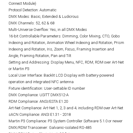
Connect Module)
Protocol Detection: Automatic
DMX Modes: Basic, Extended & Ludicrous
DMX Channels: 52, 62 & 68
Multi-Universe Overflow: Yes, in all DMX Modes
16-bit Controllable Parameters: Dimming, Color Mixing, CTO, Gobo
Indexing and Rotation, Animation Wheel Indexing and Rotation, Prism
Indexing and Rotation, Iris, Zoom, Focus, Framing Insertion and
Angle, Framing Rotation, Pan and Tilt
Setting and Addressing: Display Menu, NFC, RDM, RDM over Art-Net
or Martin P3
Local User Interface: Backlit LCD Display with battery-powered
operation and integrated NFC antenna
Fixture identification: User-settable ID number
DMX Compliance: USITT DMX512-A
RDM Compliance: ANSI/ESTA E1.20
Art-Net Compliance: Art-Net 1, 2, 3 and 4; including RDM over Art-Net
sACN Compliance: ANSI E1.31 - 2018
Martin P3 Compliance: P3 System Controller Software 5.1.0 or newer
DMX/RDM Transceiver: Galvanic-isolated RS-485