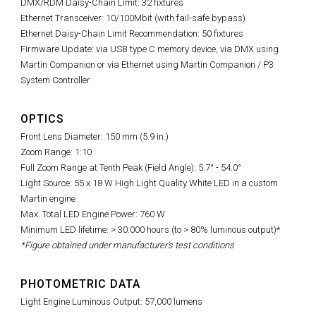
DMX/RDM Daisy-Chain Limit: 32 fixtures
Ethernet Transceiver: 10/100Mbit (with fail-safe bypass)
Ethernet Daisy-Chain Limit Recommendation: 50 fixtures
Firmware Update: via USB type C memory device, via DMX using
Martin Companion or via Ethernet using Martin Companion / P3
System Controller
OPTICS
Front Lens Diameter: 150 mm (5.9 in.)
Zoom Range: 1:10
Full Zoom Range at Tenth Peak (Field Angle): 5.7° - 54.0°
Light Source: 55 x 18 W High Light Quality White LED in a custom
Martin engine
Max. Total LED Engine Power: 760 W
Minimum LED lifetime: > 30.000 hours (to > 80% luminous output)*
*Figure obtained under manufacturer's test conditions
PHOTOMETRIC DATA
Light Engine Luminous Output: 57,000 lumens