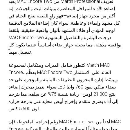
يعيد MAC Encore Two من Martin Professional تعريف
إضاءة الأداء للمراحل المعاصرة وبيئات البث والجولات. إنه
أكثر من مجرد جهاز إضاءة—فهو راوٍ للقصة ينفخ الحياة في
كل مشهد وإيماءة وعاطفة. سواء كان إضاءة الملامح الدقيقة
لوجه المؤدي أو طلاء المشهد بألوان واقعية حقيقية، يلتقط
MAC Encore Two درجات البشرة والتفاصيل المشهدية
بواقعية مذهلة، مما يجعله جهاز إضاءة أساسياً عندما يكون كل
تفصيل مهماً.
كتطور شامل الميزات ومتكامل لمجموعة Martin MAC
Encore، يعظّم MAC Encore Two العائد على الاستثمار
ويبسّط إدارة المخزون للتطبيقات المثبتة والمؤجرة على حد
سواء. يتميز بمحرك إضاءة LED بيضاء ملكي بقوة 760 واط
ينتج 21,000 لومن—زيادة بنسبة 75% عن سلفه. هذا يترجم
إلى أداء بصري متقدم وإخراج أبيض محايد غني بدرجة حرارة
لون 5,600 كلفن.
رغم إخراجه الملحوظ، فإن MAC Encore Two أهدأ من MAC
Encore، مما يجعله مثالياً للمسارح والبث والبيئات الشركية