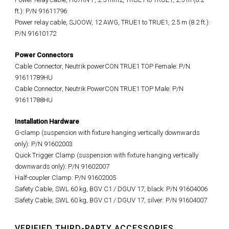
ft.): P/N 91611796
Power relay cable, SJOOW, 12 AWG, TRUE1 to TRUE1, 2.5 m (8.2 ft.):
P/N 91610172
Power Connectors
Cable Connector, Neutrik powerCON TRUE1 TOP Female: P/N
91611789HU
Cable Connector, Neutrik PowerCON TRUE1 TOP Male: P/N
91611788HU
Installation Hardware
G-clamp (suspension with fixture hanging vertically downwards
only): P/N 91602003
Quick Trigger Clamp (suspension with fixture hanging vertically
downwards only): P/N 91602007
Half-coupler Clamp: P/N 91602005
Safety Cable, SWL 60 kg, BGV C1 / DGUV 17, black: P/N 91604006
Safety Cable, SWL 60 kg, BGV C1 / DGUV 17, silver: P/N 91604007
VERIFIED THIRD-PARTY ACCESSORIES