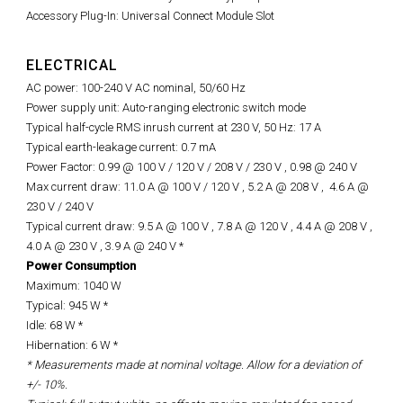
Accessory Plug-In: Universal Connect Module Slot
ELECTRICAL
AC power: 100-240 V AC nominal, 50/60 Hz
Power supply unit: Auto-ranging electronic switch mode
Typical half-cycle RMS inrush current at 230 V, 50 Hz: 17 A
Typical earth-leakage current: 0.7 mA
Power Factor: 0.99 @ 100 V / 120 V / 208 V / 230 V ,
0.98 @
240 V
Max current draw: 11.0 A @ 100 V / 120 V , 5.2 A @ 208 V ,
4.6 A @
230 V / 240 V
Typical current draw: 9.5 A @ 100 V , 7.8 A @ 120 V , 4.4 A @ 208 V ,
4.0 A @ 230 V , 3.9 A @ 240 V *
Power Consumption
Maximum: 1040 W
Typical: 945 W *
Idle: 68 W *
Hibernation: 6 W *
* Measurements made at nominal voltage. Allow for a deviation of
+/- 10%.