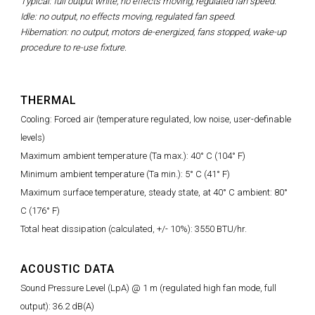
Typical: full output white, no effects moving, regulated fan speed.
Idle: no output, no effects moving, regulated fan speed.
Hibernation: no output, motors de-energized, fans stopped, wake-up
procedure to re-use fixture.
THERMAL
Cooling: Forced air (temperature regulated, low noise, user-definable
levels)
Maximum ambient temperature (Ta max.): 40° C (104° F)
Minimum ambient temperature (Ta min.): 5° C (41° F)
Maximum surface temperature, steady state, at 40° C ambient: 80°
C (176° F)
Total heat dissipation (calculated, +/- 10%): 3550 BTU/hr.
ACOUSTIC DATA
Sound Pressure Level (LpA) @ 1 m (regulated high fan mode, full
output): 36.2 dB(A)