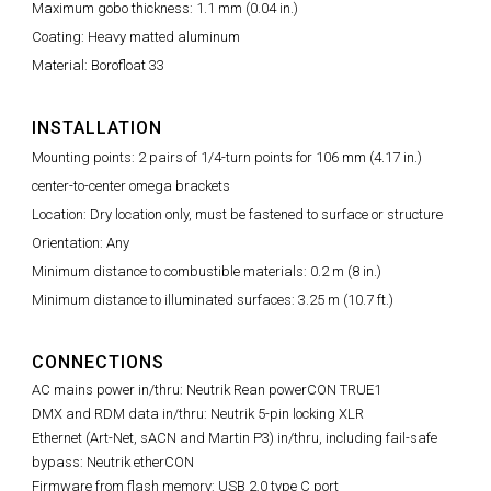
Maximum gobo thickness: 1.1 mm (0.04 in.)
Coating: Heavy matted aluminum
Material: Borofloat 33
INSTALLATION
Mounting points: 2 pairs of 1/4-turn points for 106 mm (4.17 in.)
center-to-center omega brackets
Location: Dry location only, must be fastened to surface or structure
Orientation: Any
Minimum distance to combustible materials: 0.2 m (8 in.)
Minimum distance to illuminated surfaces: 3.25 m (10.7 ft.)
CONNECTIONS
AC mains power in/thru: Neutrik Rean powerCON TRUE1
DMX and RDM data in/thru: Neutrik 5-pin locking XLR
Ethernet (Art-Net, sACN and Martin P3) in/thru, including fail-safe
bypass: Neutrik etherCON
Firmware from flash memory: USB 2.0 type C port