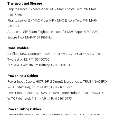
Transport and Storage
Flightcase for 1 x MAC Viper XIP / MAC Encore Two: P/N MAR-
91515060
Flightcase for 2 x MAC Viper XIP / MAC Encore Two: P/N MAR-
91515061
Additional SiP Foam Flightcase Insert for MAC Viper XIP / MAC
Encore Two: MAR-91611866HU
Consumables
Air filter, MAC Quantum / MAC Ultra / MAC Viper XIP / MAC Encore
Two, set of 12: P/N 50400765
CR123A 3-volt lithium battery: P/N 05801011
Power Input Cables
Power Input Cable, H07RN-F, 2.5 mm2, bare ends to TRUE1 NAC3FX-
W TOP (female), 1.5 m (4.9 ft.) P/N 91611797
Power Input Cable, SJOOW, 12 AWG, bare ends to TRUE1 NAC3FX-
W TOP (female), 1.5 m (4.9 ft.) P/N 91610173
Power Linking Cables
Power relay cable, H07RN-F, 2.5 mm2, TRUE1 to TRUE1, 2.5 m (8.2