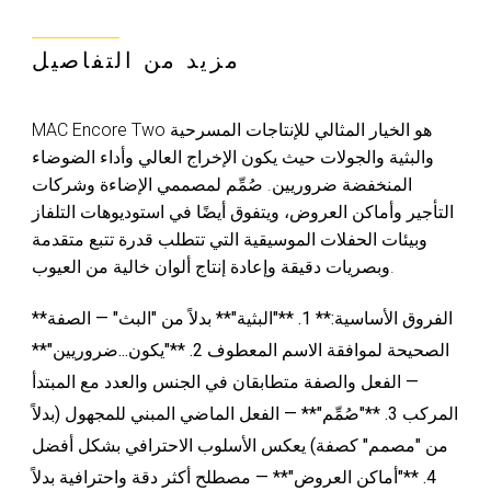
مزيد من التفاصيل
MAC Encore Two هو الخيار المثالي للإنتاجات المسرحية
والبثية والجولات حيث يكون الإخراج العالي وأداء الضوضاء
المنخفضة ضروريين. صُمِّم لمصممي الإضاءة وشركات
التأجير وأماكن العروض، ويتفوق أيضًا في استوديوهات التلفاز
وبيئات الحفلات الموسيقية التي تتطلب قدرة تتبع متقدمة
وبصريات دقيقة وإعادة إنتاج ألوان خالية من العيوب.
**الفروق الأساسية:** 1. **"البثية"** بدلاً من "البث" — الصفة
الصحيحة لموافقة الاسم المعطوف 2. **"يكون...ضروريين"**
— الفعل والصفة متطابقان في الجنس والعدد مع المبتدأ
المركب 3. **"صُمِّم"** — الفعل الماضي المبني للمجهول (بدلاً
من "مصمم" كصفة) يعكس الأسلوب الاحترافي بشكل أفضل
4. **"أماكن العروض"** — مصطلح أكثر دقة واحترافية بدلاً