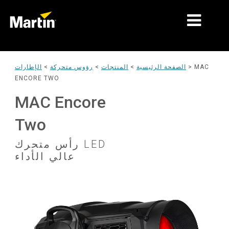
الأسواق
MAC
>
الصفحة الرئيسية
>
المنتجات
>
رؤوس متحركة
>
الإطارات
ENCORE TWO
أنواع المنتجات
MAC Encore
نطاقات المنتجات
Two
الأخبار
رأس متحرك LED
معلومات عنا
عالي الأداء
التعلّم
ة
الدعم