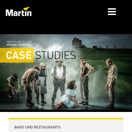
MÄRKTE
PRODUKTTYPEN
PRODUKTREIHEN
NACHRICHTEN
ÜBER UNS
LERNEN
SUPPORT
BARS UND RESTAURANTS