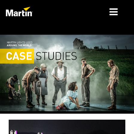
MÄRKTE
PRODUKTTYPEN
PRODUKTREIHEN
NACHRICHTEN
ÜBER UNS
LERNEN
SUPPORT