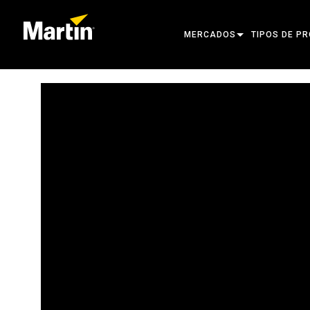
MERCADOS
TIPOS DE P
ARCHITECTURAL
CABEZAS MÓ
ENTERTAINMENT
FOCO DE SE
CREATE THE MOMENT
LUCES ESTÁT
LUCES CREA
ARQUITECTÓ
POTENCIA Y
HERRAMIENT
PRODUCTOS 