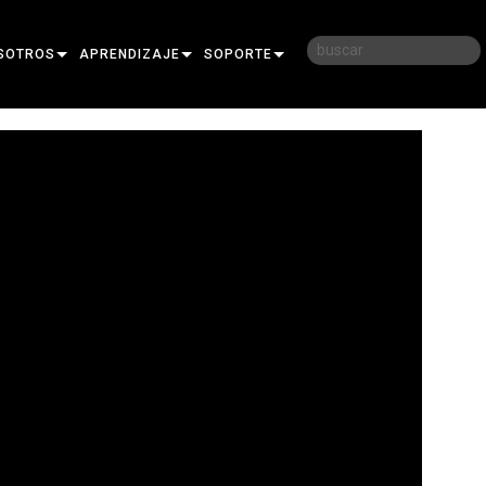
SOTROS
APRENDIZAJE
SOPORTE
RIA
CAPACITACIÓN
CONTÁCTENOS
D
SESIONES DE APRENDIZAJE
CENTRO DE AYUDA 24/7
AR
PORTAL PARA CONSULTORES
SOFTWARE
FIRMWARE
DESCARGAS
GARANTÍA
REGISTRO DEL PRODUCTO
SERVICIO