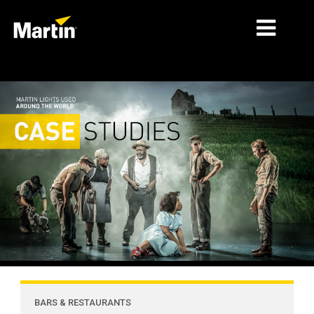
MARCHÉS
TYPES DE PRODUIT
PRODUCT RANGES
NEWS
À PROPOS DE NOUS
APPRENTISSAGE
SUPPORT
BARS & RESTAURANTS