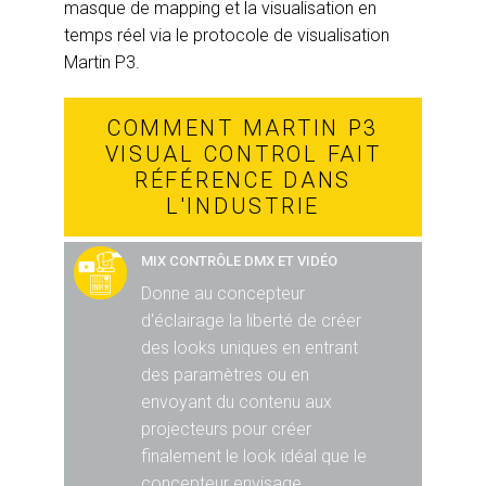
masque de mapping et la visualisation en
temps réel via le protocole de visualisation
Martin P3.
COMMENT MARTIN P3
VISUAL CONTROL FAIT
RÉFÉRENCE DANS
L'INDUSTRIE
MIX CONTRÔLE DMX ET VIDÉO
Donne au concepteur
d'éclairage la liberté de créer
des looks uniques en entrant
des paramètres ou en
envoyant du contenu aux
projecteurs pour créer
finalement le look idéal que le
concepteur envisage.