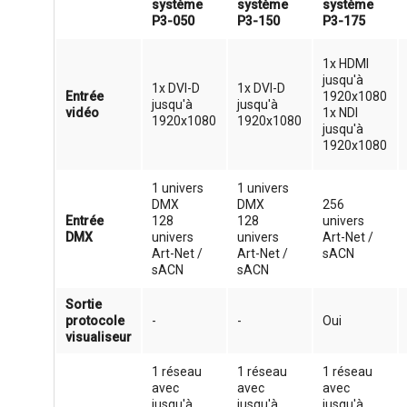
système
système
système
P3-050
P3-150
P3-175
1x HDMI
jusqu'à
1x DVI-D
1x DVI-D
Entrée
1920x1080
jusqu'à
jusqu'à
vidéo
1x NDI
1920x1080
1920x1080
jusqu'à
1920x1080
1 univers
1 univers
DMX
DMX
256
Entrée
128
128
univers
DMX
univers
univers
Art-Net /
Art-Net /
Art-Net /
sACN
sACN
sACN
Sortie
protocole
-
-
Oui
visualiseur
1 réseau
1 réseau
1 réseau
avec
avec
avec
jusqu'à
jusqu'à
jusqu'à