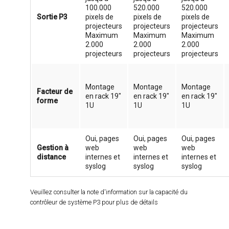
100.000
520.000
520.000
Sortie P3
pixels de
pixels de
pixels de
projecteurs
projecteurs
projecteurs
Maximum
Maximum
Maximum
2.000
2.000
2.000
projecteurs
projecteurs
projecteurs
Montage
Montage
Montage
Facteur de
en rack 19"
en rack 19"
en rack 19"
forme
1U
1U
1U
Oui, pages
Oui, pages
Oui, pages
Gestion à
web
web
web
distance
internes et
internes et
internes et
syslog
syslog
syslog
Veuillez consulter la note d'information sur la capacité du
contrôleur de système P3 pour plus de détails