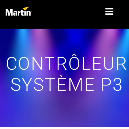
MARCHÉS
TYPES DE PRODUIT
CONTRÔLEUR
GAMMES DE PRODUITS
NEWS
SYSTÈME P3
À PROPOS DE NOUS
APPRENTISSAGE
SUPPORT