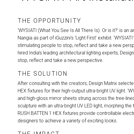
THE OPPORTUNITY
‘WYSIATI (What You See Is All There Is). Or is it?’ is an
Nangia as part of iGuzzini’s ‘Light First’ exhibit. ‘WYSI
stimulating people to stop, reflect and take a new persp
hired India’s leading architectural lighting experts, Desig
stop, reflect and take a new perspective.
THE SOLUTION
After consulting with the creators, Design Matrix select
HEX
fixtures for their high-output ultra-bright UV light.
and high-gloss mirror sheets strung across the tree-lin
sculpture with an ultra-bright UV
LED
light, morphing the
RUSH
BATTEN
1
HEX
fixtures provide controllable elect
designers to achieve a variety of exciting looks.
THE IMPACT