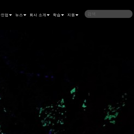
라인업
뉴스
회사 소개
학습
지원
밍
사례 연구
연혁
교육
문의하기
언
언론 자료
지속 가능성
학습 세션
상시 지원 센터
ELP ELLIPSOIDAL
구매처
컨설턴트 포털
이브리드
이달
브 & 블라인더
ELP FRESNEL
ERA PERFORMANCE
소프트웨어
조명
조명
ELP PAR
ERA PROFILE
EXTERIOR DOT PRO
펌웨어
 조명
 컨트롤러
ERA WASH
익스테리어 리니어 프로
MAC AURA
다운로드
 프로젝션
RPORTS
웨어 도구
LA
외부 프로젝션
MAC ENCORE
보증
IVE DOTS
RPORTS LEGACY MODELS
 도구
외장 세척 프로
MAC ONE
P3 SYSTEM CONTROLLER
제품 등록
YSTEM
MAC ULTRA
P3 POWERPORT
VDO ATOMIC
서비스