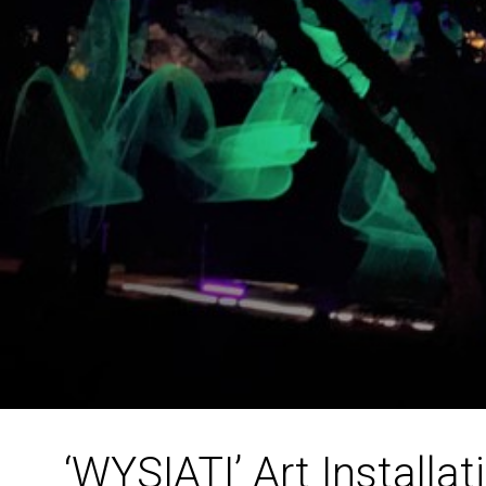
‘WYSIATI’ Art Installat