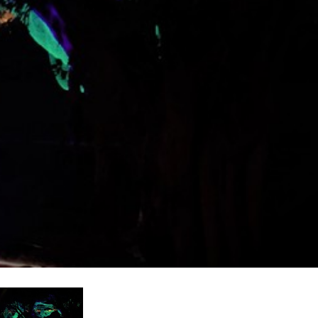
MAC VIPER
P3 POWERPORT LEGACY MODELS
VDO DOTRON
규정 준수
MAC VIPER LEGACY MODELS
VDO FATRON
지원 로그인
VDO SCEPTRON