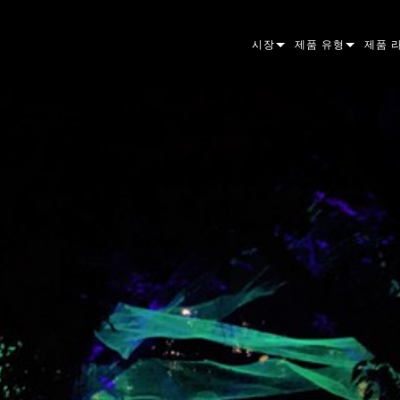
시장
제품 유형
제품 
ARCHITECTURAL
무빙 헤드
프레이
아토믹
ENTERTAINMENT
팔로우스팟
스팟
컴패니
CREATE THE MOMENT
스태틱 라이트
세척
프레넬
ELP
크리에이티브 조명
빔 하
엘립소
스트로
ERA
건축용
빔
PAR 
선형
워시 
외관
전원 및 프로세싱
DOT
리니어
시스템
MAC
도구
이미지
POWE
소프트
MACU
단종된 제품
CREAT
POWE
서비스
P3
PDE S
VDO