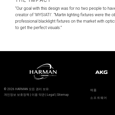
“Our goal with this design was for no two people to hav
creator of ‘WYSIATI’. “Martin lighting fixtures were the o
professional blacklight fixtures on the market with optics,
to get the perfect visuals.”
© 2026
HARMAN
모든 권리 보유.
제품
개인정보 보호정책
|
이용 약관
|
Legal
|
Sitemap
소프트웨어