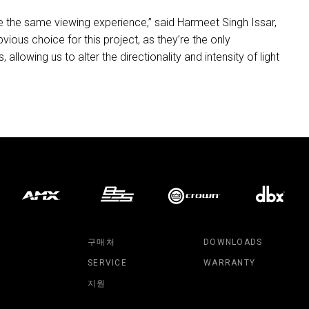
e the same viewing experience,” said Harmeet Singh Issar,
bvious choice for this project, as they’re the only
 allowing us to alter the directionality and intensity of light
구매처
DOWNLOADS
SERVICE
WARRANTY
지원