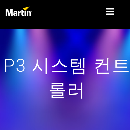
시장
제품 유형
P3 시스템 컨
제품 라인업
뉴스
롤러
회사 소개
학습
지원