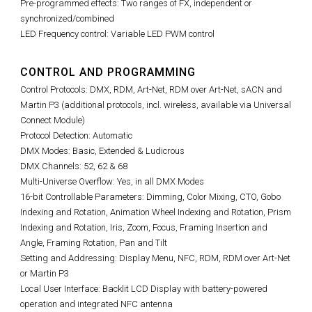
Pre-programmed effects: Two ranges of FX, independent or
synchronized/combined
LED Frequency control: Variable LED PWM control
CONTROL AND PROGRAMMING
Control Protocols: DMX, RDM, Art-Net, RDM over Art-Net, sACN and
Martin P3 (additional protocols, incl. wireless, available via Universal
Connect Module)
Protocol Detection: Automatic
DMX Modes: Basic, Extended & Ludicrous
DMX Channels: 52, 62 & 68
Multi-Universe Overflow: Yes, in all DMX Modes
16-bit Controllable Parameters: Dimming, Color Mixing, CTO, Gobo
Indexing and Rotation, Animation Wheel Indexing and Rotation, Prism
Indexing and Rotation, Iris, Zoom, Focus, Framing Insertion and
Angle, Framing Rotation, Pan and Tilt
Setting and Addressing: Display Menu, NFC, RDM, RDM over Art-Net
or Martin P3
Local User Interface: Backlit LCD Display with battery-powered
operation and integrated NFC antenna