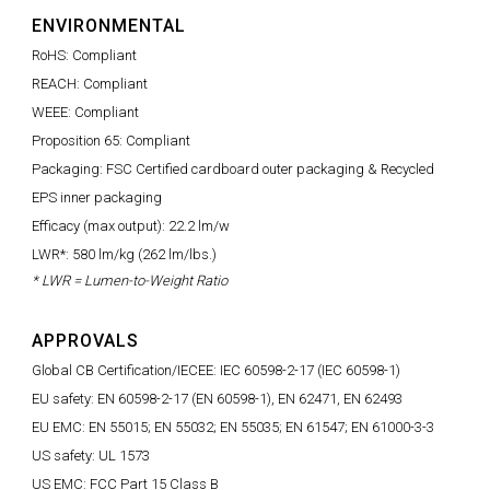
ENVIRONMENTAL
RoHS: Compliant
REACH: Compliant
WEEE: Compliant
Proposition 65: Compliant
Packaging: FSC Certified cardboard outer packaging & Recycled
EPS inner packaging
Efficacy (max output): 22.2 lm/w
LWR*: 580 lm/kg (262 lm/lbs.)
* LWR = Lumen-to-Weight Ratio
APPROVALS
Global CB Certification/IECEE: IEC 60598-2-17 (IEC 60598-1)
EU safety: EN 60598-2-17 (EN 60598-1), EN 62471, EN 62493
EU EMC: EN 55015; EN 55032; EN 55035; EN 61547; EN 61000-3-3
US safety: UL 1573
US EMC: FCC Part 15 Class B