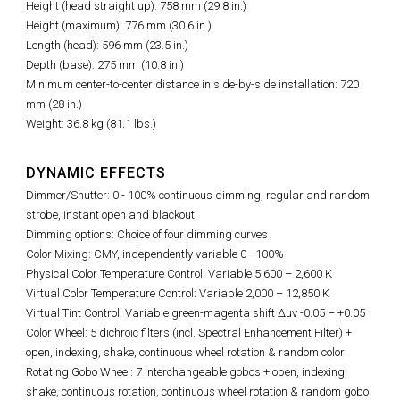
Height (head straight up): 758 mm (29.8 in.)
Height (maximum): 776 mm (30.6 in.)
Length (head): 596 mm (23.5 in.)
Depth (base): 275 mm (10.8 in.)
Minimum center-to-center distance in side-by-side installation: 720
mm (28 in.)
Weight: 36.8 kg (81.1 lbs.)
DYNAMIC EFFECTS
Dimmer/Shutter: 0 - 100% continuous dimming, regular and random
strobe, instant open and blackout
Dimming options: Choice of four dimming curves
Color Mixing: CMY, independently variable 0 - 100%
Physical Color Temperature Control: Variable 5,600
–
2,600 K
Virtual Color Temperature Control: Variable 2,000 – 12,850 K
Virtual Tint Control:
Variable green-magenta shift Δuv -0.05 – +0.05
Color Wheel: 5 dichroic filters (incl. Spectral Enhancement Filter) +
open, indexing, shake, continuous wheel rotation & random color
Rotating Gobo Wheel: 7 interchangeable gobos + open, indexing,
shake, continuous rotation, continuous wheel rotation & random gobo