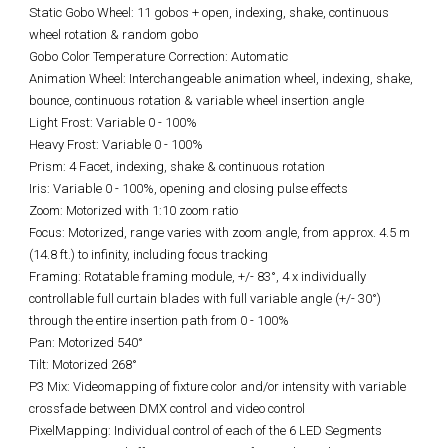
Static Gobo Wheel: 11 gobos + open, indexing, shake, continuous
wheel rotation & random gobo
Gobo Color Temperature Correction: Automatic
Animation Wheel: Interchangeable animation wheel, indexing, shake,
bounce, continuous rotation & variable wheel insertion angle
Light Frost: Variable 0 - 100%
Heavy Frost: Variable 0 - 100%
Prism: 4 Facet, indexing, shake & continuous rotation
Iris: Variable 0 - 100%, opening and closing pulse effects
Zoom: Motorized with 1:10 zoom ratio
Focus: Motorized, range varies with zoom angle, from approx. 4.5 m
(14.8 ft.) to infinity, including focus tracking
Framing: Rotatable framing module, +/- 83°, 4 x individually
controllable full curtain blades with full variable angle (+/- 30°)
through the entire insertion path from 0 - 100%
Pan: Motorized 540°
Tilt: Motorized 268°
P3 Mix: Videomapping of fixture color and/or intensity with variable
crossfade between DMX control and video control
PixelMapping: Individual control of each of the 6 LED Segments