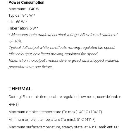
Power Consumption
Maximum: 1040 W
Typical: 945 W *
Idle: 68 W *
Hibernation: 6 W *
* Measurements made at nominal voltage. Allow for a deviation of
+/- 10%.
Typical: full output white, no effects moving, regulated fan speed.
Idle: no output, no effects moving, regulated fan speed.
Hibernation: no output, motors de-energized, fans stopped, wake-up
procedure to re-use fixture.
THERMAL
Cooling: Forced air (temperature regulated, low noise, user-definable
levels)
Maximum ambient temperature (Ta max.): 40° C (104° F)
Minimum ambient temperature (Ta min.): 5° C (41° F)
Maximum surface temperature, steady state, at 40° C ambient: 80°