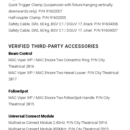
Quick Trigger Clamp (suspension with fixture hanging vertically
downwards only): P/N 91602007
Half-coupler Clamp: P/N 91602005
Safety Cable, SWL 60 kg, BGV C1 / DGUV 17, black: P/N 91604006
Safety Cable, SWL 60 kg, BGV C1 / DGUV 17, silver: P/N 91604007
VERIFIED THIRD-PARTY ACCESSORIES
Beam Control
MAC Viper XIP / MAC Encore Two Concentric Ring: P/N City
Theatrical 2816
MAC Viper XIP / MAC Encore Two Hexcel Louver: P/N City Theatrical
2817
FollowSpot
MAC Viper XIP / MAC Encore Two FollowSpot Handle: P/N City
Theatrical 2815
Universal Connect Module
Multiverse Connect Module 2.4GHz: P/N City Theatrical 5914
Multiverse Connect Module 900MHz: P/N City Theatrical 5915