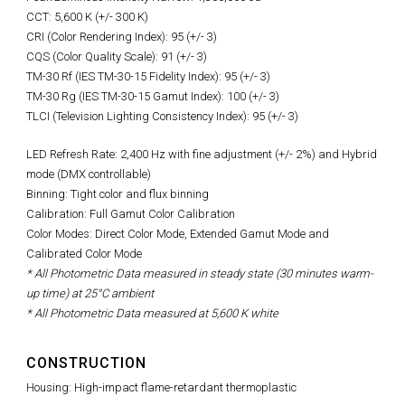
CCT: 5,600 K (+/- 300 K)
CRI (Color Rendering Index): 95 (+/- 3)
CQS (Color Quality Scale): 91 (+/- 3)
TM-30 Rf (IES TM-30-15 Fidelity Index): 95 (+/- 3)
TM-30 Rg (IES TM-30-15 Gamut Index): 100 (+/- 3)
TLCI (Television Lighting Consistency Index): 95 (+/- 3)
LED Refresh Rate:
2,400 Hz with fine adjustment (+/- 2%)
and Hybrid
mode (DMX controllable)
Binning: Tight color and flux binning
Calibration: Full Gamut Color Calibration
Color Modes: Direct Color Mode, Extended Gamut Mode and
Calibrated Color Mode
* All Photometric Data measured in steady state (30 minutes warm-
up time) at 25°C ambient
* All Photometric Data measured at 5,600 K white
CONSTRUCTION
Housing: High-impact flame-retardant thermoplastic