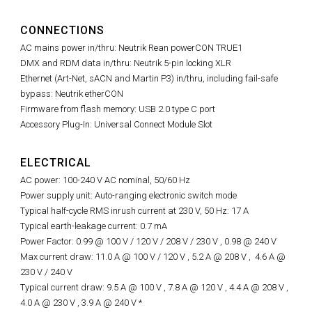
CONNECTIONS
AC mains power in/thru: Neutrik Rean powerCON TRUE1
DMX and RDM data in/thru: Neutrik 5-pin locking XLR
Ethernet (Art-Net, sACN and Martin P3) in/thru, including fail-safe
bypass: Neutrik etherCON
Firmware from flash memory: USB 2.0 type C port
Accessory Plug-In: Universal Connect Module Slot
ELECTRICAL
AC power: 100-240 V AC nominal, 50/60 Hz
Power supply unit: Auto-ranging electronic switch mode
Typical half-cycle RMS inrush current at 230 V, 50 Hz: 17 A
Typical earth-leakage current: 0.7 mA
Power Factor: 0.99 @ 100 V / 120 V / 208 V / 230 V ,
0.98 @
240 V
Max current draw: 11.0 A @ 100 V / 120 V , 5.2 A @ 208 V ,
4.6 A @
230 V / 240 V
Typical current draw: 9.5 A @ 100 V , 7.8 A @ 120 V , 4.4 A @ 208 V ,
4.0 A @ 230 V , 3.9 A @ 240 V *