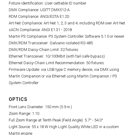
Fixture identification: User-settable ID number
DMX Compliance: USITT DMX512-A
RDM Compliance: ANSI/ESTA E1.20
Art-Net Compliance: Art-Net 1, 2, 3 and 4; including RDM over Art-Net
sACN Compliance: ANSI E1.31 - 2018
Martin P3 Compliance: P3 System Controller Software 5.1.0 or newer
DMX/RDM Transceiver: Galvanic-isolated RS-485
DMX/RDM Daisy-Chain Limit: 32 fixtures
Ethernet Transceiver: 10/100Mbit (with fail-safe bypass)
Ethernet Daisy-Chain Limit Recommendation: 50 fixtures
Firmware Update: via USB type C memory device, via DMX using
Martin Companion or via Ethernet using Martin Companion / P3
System Controller
OPTICS
Front Lens Diameter: 150 mm (5.9 in.)
Zoom Range: 1:10
Full Zoom Range at Tenth Peak (Field Angle): 5.7° - 54.0°
Light Source: 55 x 18 W High Light Quality White LED in a custom
Martin engine