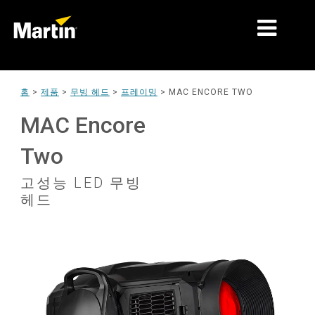
시장
홈
>
제품
>
무빙 헤드
>
프레이밍
>
MAC ENCORE TWO
제품 유형
MAC Encore
제품 라인업
Two
뉴스
고성능 LED 무빙
헤드
회사 소개
학습
지원