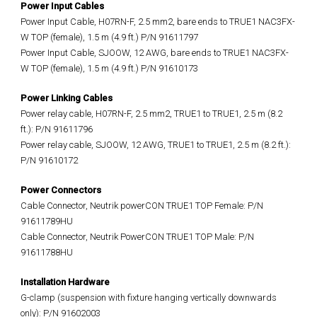
Power Input Cables
Power Input Cable, H07RN-F, 2.5 mm2, bare ends to TRUE1 NAC3FX-
W TOP (female), 1.5 m (4.9 ft.) P/N 91611797
Power Input Cable, SJOOW, 12 AWG, bare ends to TRUE1 NAC3FX-
W TOP (female), 1.5 m (4.9 ft.) P/N 91610173
Power Linking Cables
Power relay cable, H07RN-F, 2.5 mm2, TRUE1 to TRUE1, 2.5 m (8.2
ft.): P/N 91611796
Power relay cable, SJOOW, 12 AWG, TRUE1 to TRUE1, 2.5 m (8.2 ft.):
P/N 91610172
Power Connectors
Cable Connector, Neutrik powerCON TRUE1 TOP Female: P/N
91611789HU
Cable Connector, Neutrik PowerCON TRUE1 TOP Male: P/N
91611788HU
Installation Hardware
G-clamp (suspension with fixture hanging vertically downwards
only): P/N 91602003