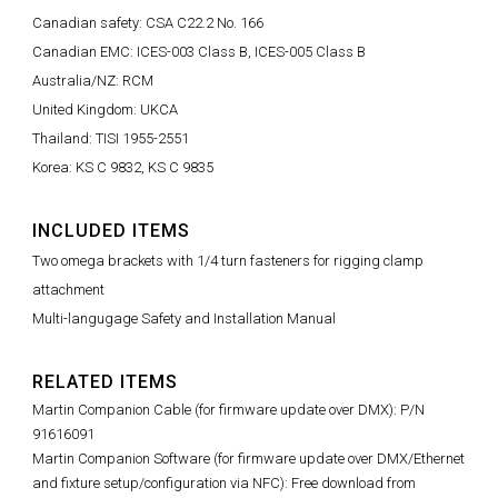
Canadian safety: CSA C22.2 No. 166
Canadian EMC: ICES-003 Class B, ICES-005 Class B
Australia/NZ: RCM
United Kingdom: UKCA
Thailand: TISI 1955-2551
Korea: KS C 9832, KS C 9835
INCLUDED ITEMS
Two omega brackets with 1/4 turn fasteners for rigging clamp
attachment
Multi-langugage Safety and Installation Manual
RELATED ITEMS
Martin Companion Cable (for firmware update over DMX): P/N
91616091
Martin Companion Software (for firmware update over DMX/Ethernet
and fixture setup/configuration via NFC): Free download from