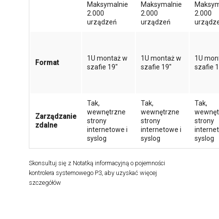
Maksymalnie
Maksymalnie
Maksym
2.000
2.000
2.000
urządzeń
urządzeń
urządz
1U montaż w
1U montaż w
1U mon
Format
szafie 19"
szafie 19"
szafie 
Tak,
Tak,
Tak,
wewnętrzne
wewnętrzne
wewnęt
Zarządzanie
strony
strony
strony
zdalne
internetowe i
internetowe i
interne
syslog
syslog
syslog
Skonsultuj się z Notatką informacyjną o pojemności
kontrolera systemowego P3, aby uzyskać więcej
szczegółów