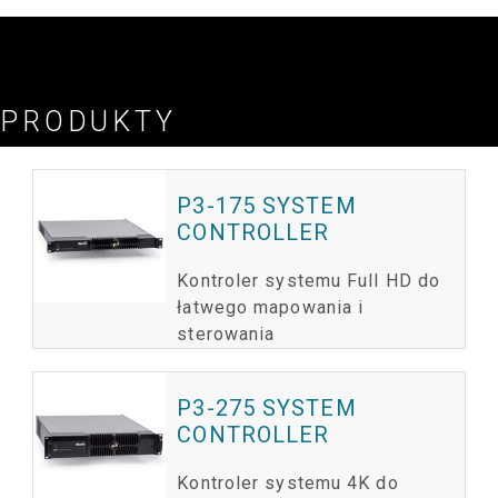
Skonsultuj się z Notatką informacyjną o pojemności kontrolera systemowego P3,
aby uzyskać więcej szczegółów
PRODUKTY
P3-175 SYSTEM
CONTROLLER
Kontroler systemu Full HD do
łatwego mapowania i
sterowania
P3-275 SYSTEM
CONTROLLER
Kontroler systemu 4K do