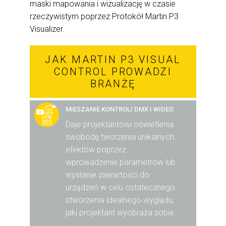
maski mapowania i wizualizację w czasie
rzeczywistym poprzez Protokół Martin P3
Visualizer.
JAK MARTIN P3 VISUAL
CONTROL PROWADZI
BRANŻĘ
MIESZANIE KONTROLI DMX I WIDEO
Daje projektantowi oświetlenia
swobodę tworzenia unikalnych
efektów poprzez
wprowadzenie parametrów lub
wysłanie zawartości do
urządzeń w celu ostatecznego
stworzenia idealnego wyglądu,
jaki projektant wyobraża sobie.