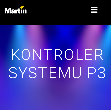
RYNKI
TYPY PRODUKTÓW
KONTROLER
ZAKRESY PRODUKTÓW
AKTUALNOŚCI
SYSTEMU P3
O NAS
NAUKA
WSPARCIE