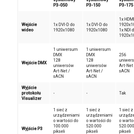
P3-050
P3-150
P3-175
1x HDMI
Wejście
1x DVI-D do
1x DVI-D do
1920x1
wideo
1920x1080
1920x1080
1x NDI 
1920x1
1 uniwersum
1 uniwersum
DMX
DMX
256
128
128
uniwer
Wejście DMX
uniwersów
uniwersów
Art-Net 
Art-Net /
Art-Net /
sACN
sACN
sACN
Wyjście
protokołu
-
-
Tak
Visualizer
1 sieć z
1 sieć z
1 sieć z
urządzeniami
urządzeniami
urządz
o wartości do
o wartości do
o warto
100.000
520.000
520.00
Wyjście P3
pikseli
pikseli
pikseli