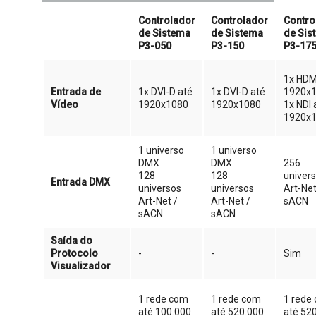
Controlador
Controlador
Contro
de Sistema
de Sistema
de Sis
P3-050
P3-150
P3-17
1x HDM
Entrada de
1x DVI-D até
1x DVI-D até
1920x
Vídeo
1920x1080
1920x1080
1x NDI 
1920x
1 universo
1 universo
DMX
DMX
256
128
128
univer
Entrada DMX
universos
universos
Art-Net
Art-Net /
Art-Net /
sACN
sACN
sACN
Saída do
Protocolo
-
-
Sim
Visualizador
1 rede com
1 rede com
1 rede
até 100.000
até 520.000
até 52