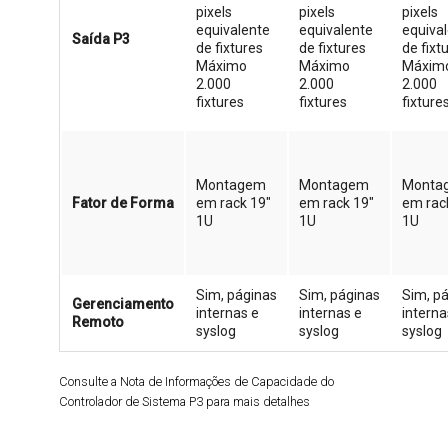
pixels
pixels
pixels
equivalente
equivalente
equiva
Saída P3
de fixtures
de fixtures
de fixt
Máximo
Máximo
Máxim
2.000
2.000
2.000
fixtures
fixtures
fixture
Montagem
Montagem
Monta
Fator de Forma
em rack 19"
em rack 19"
em rac
1U
1U
1U
Sim, páginas
Sim, páginas
Sim, p
Gerenciamento
internas e
internas e
interna
Remoto
syslog
syslog
syslog
Consulte a Nota de Informações de Capacidade do
Controlador de Sistema P3 para mais detalhes