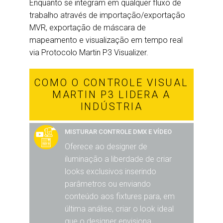
Enquanto se integram em qualquer fluxo de
trabalho através de importação/exportação
MVR, exportação de máscara de
mapeamento e visualização em tempo real
via Protocolo Martin P3 Visualizer.
COMO O CONTROLE VISUAL
MARTIN P3 LIDERA A
INDÚSTRIA
MISTURAR CONTROLE DMX E VÍDEO
Oferece ao designer de
iluminação a liberdade de criar
looks exclusivos inserindo
parâmetros ou enviando
conteúdo aos fixtures para, em
última análise, criar o look ideal
que o designer envisiona.