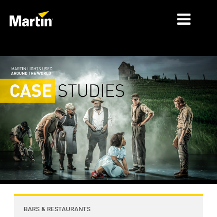
THỊ TRƯỜNG
LOẠI SẢN PHẨM
DẢI SẢN PHẨM
TIN TỨC
VỀ CHÚNG TÔI
HỌC TẬP
HỖ TRỢ
BARS & RESTAURANTS