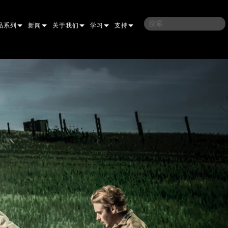
品系列
新闻
关于我们
学习
支持
架
子
案例研究
我们的历史
培训
联系我们
光灯
侣
新闻媒体
可持续性
学习课程
全天候帮助中心
洗
涅尔
P
ELP ELLIPSOIDAL
哪里购买
顾问门户
束混合
圆形
闪灯与致盲灯
A
ELP FRESNEL
ERA PERFORMANCE
软件下载
束
灯
线型
灯照明
部
ELP PAR
ERA PROFILE
EXTERIOR DOT PRO
固件下载
T
性照明
统控制器
AC
ERA WASH
外部线性专业版
MAC AURA
下载
像投影
WERPORTS
件工具
CULA
外部投影
MAC ENCORE
保修
EATIVE DOTS
WERPORTS LEGACY MODELS
务工具
EXTERIOR WASH PRO
MAC ONE
P3 SYSTEM CONTROLLER
产品登记
E SYSTEM
O
MAC ULTRA
P3 POWERPORT
VDO ATOMIC
售后服务