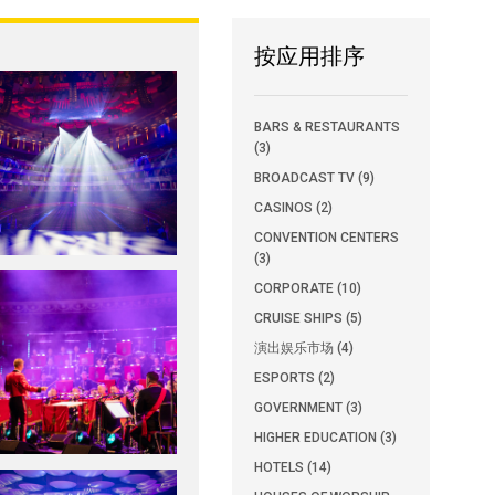
按应用排序
BARS & RESTAURANTS
(3)
BROADCAST TV (9)
CASINOS (2)
CONVENTION CENTERS
(3)
CORPORATE (10)
CRUISE SHIPS (5)
演出娱乐市场 (4)
ESPORTS (2)
GOVERNMENT (3)
HIGHER EDUCATION (3)
HOTELS (14)