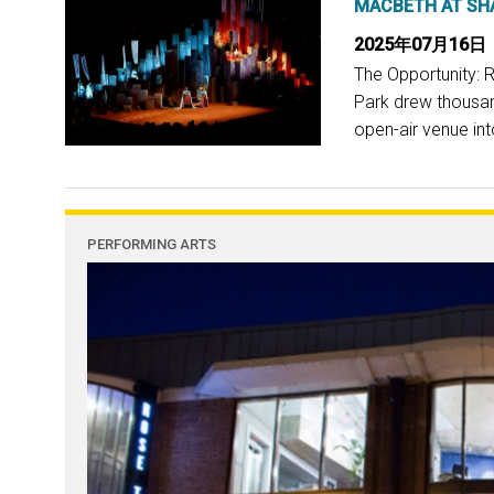
MACBETH AT SHA
2025年07月16日
The Opportunity: 
Park drew thousan
open-air venue into
PERFORMING ARTS