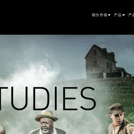
细分市场
产品
产
ARCHITECTURAL
摇头灯
框
原
ENTERTAINMENT
追光灯
聚
伴
CREATE THE MOMENT
静止灯光
清
菲
EL
创意灯光
光
椭
频
ER
建筑
波
帕
直
洗
外
电源和处理
DO
线
系
M
工具
图
PO
软
MA
停产型号
CR
PO
服
P3
PD
VD