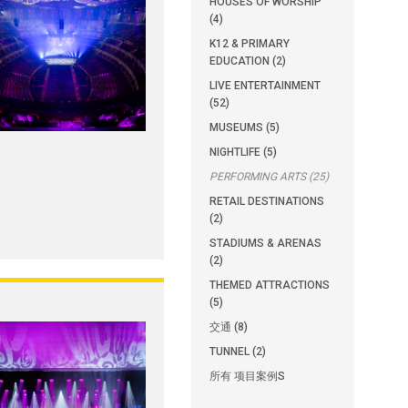
HOUSES OF WORSHIP
(4)
K12 & PRIMARY
EDUCATION (2)
LIVE ENTERTAINMENT
(52)
MUSEUMS (5)
NIGHTLIFE (5)
PERFORMING ARTS (25)
RETAIL DESTINATIONS
(2)
STADIUMS & ARENAS
(2)
THEMED ATTRACTIONS
(5)
交通 (8)
TUNNEL (2)
所有 项目案例S