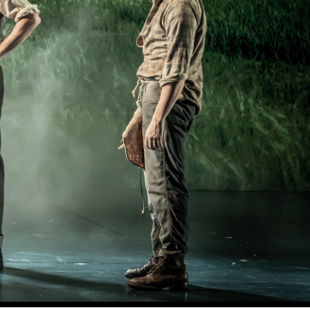
MAC VIPER
P3 POWERPORT LEGACY MODELS
VDO DOTRON
合规
MAC VIPER LEGACY MODELS
VDO FATRON
SUPPORT LOGIN
VDO SCEPTRON