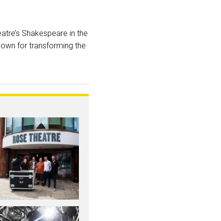
eatre’s Shakespeare in the
nown for transforming the