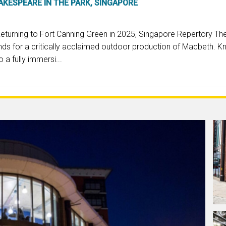
KESPEARE IN THE PARK, SINGAPORE
Returning to Fort Canning Green in 2025, Singapore Repertory Th
ds for a critically acclaimed outdoor production of Macbeth. K
 a fully immersi...