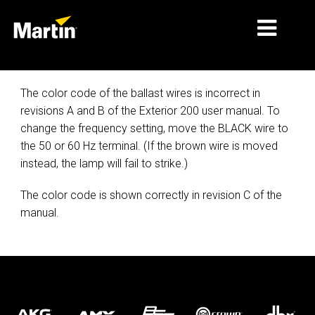
MERCADOS
The color code of the ballast wires is incorrect in
revisions A and B of the Exterior 200 user manual. To
TIPOS DE PRODUTO
change the frequency setting, move the BLACK wire to
the 50 or 60 Hz terminal. (If the brown wire is moved
GAMAS DE PRODUTOS
instead, the lamp will fail to strike.)
NOTÍCIAS
The color code is shown correctly in revision C of the
SOBRE NÓS
manual.
APRENDIZAGEM
ASSISTÊNCIA