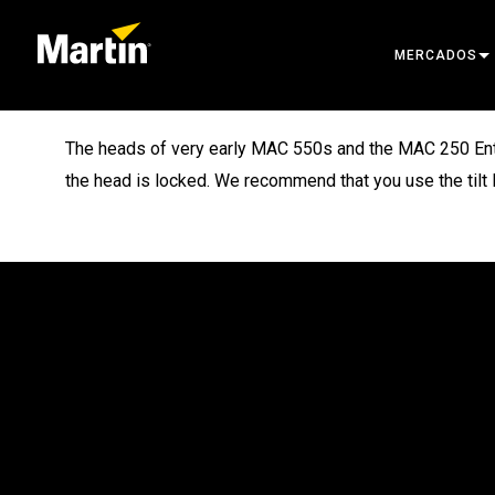
MERCADOS
ARCHITECTUR
The heads of very early MAC 550s and the MAC 250 Entours 
ENTERTAINM
the head is locked. We recommend that you use the tilt lo
CREATE THE 