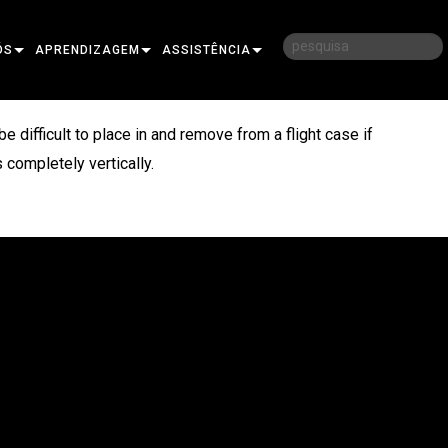
ÓS
APRENDIZAGEM
ASSISTÊNCIA
STÓRIA
FORMAÇÃO
CONTACTE-NOS
 difficult to place in and remove from a flight case if
BILIDADE
SESSÕES DE APRENDIZAGEM
CENTRO DE AJUDA 24/7
 completely vertically.
MPRAR
PORTAL DO CONSULTOR
SOFTWARE
FIRMWARE
DESCARREGAMENTOS
N
GARANTIA
ER
REGISTO DO PRODUTO
SERVIÇO