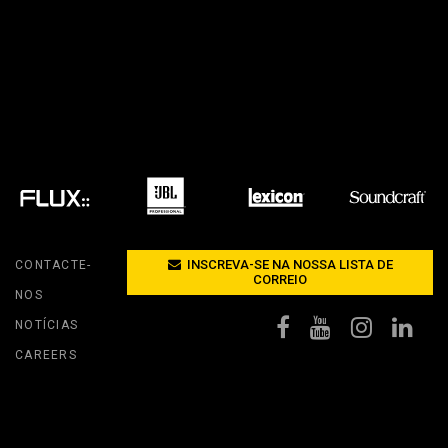
Y MODELS
CONFORMIDADE
ODELS
INÍCIO DE SESSÃO DE APOIO
INSCREVA-SE NA NOSSA LISTA DE
CONTACTE-
CORREIO
NOS
NOTÍCIAS
CAREERS