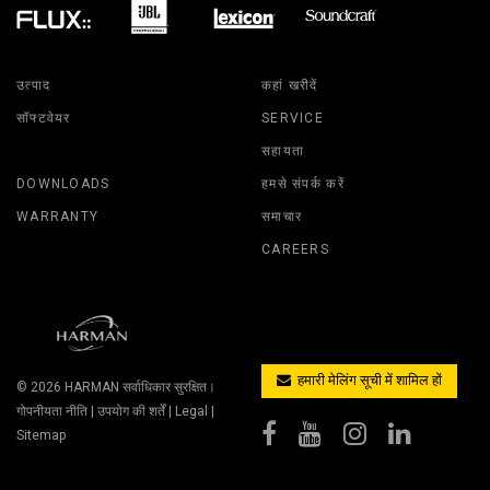
क
श
ख
स
उत्पाद
कहां खरीदें
क
क
सॉफ्टवेयर
SERVICE
सहायता
क
प
DOWNLOADS
हमसे संपर्क करें
फ
WARRANTY
समाचार
CAREERS
व
उ
स
हमारी मेलिंग सूची में शामिल हों
© 2026
HARMAN
सर्वाधिकार सुरक्षित।
गोपनीयता नीति
|
उपयोग की शर्तें
|
Legal
|
Sitemap