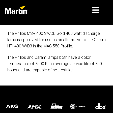
マーケット
The Philips MSR 400 SA/DE Gold 400 watt discharge
lamp is approved for use as an alternative to the Osram
製品タイプ
HTI 400 W/D3 in the MAC 550 Profile.
製品ラインナップ
The Philips and Osram lamps both have a color
ニュース
temperature of 7500 K, an average service life of 750
hours and are capable of hot restrike.
会社概要
学習
サポート