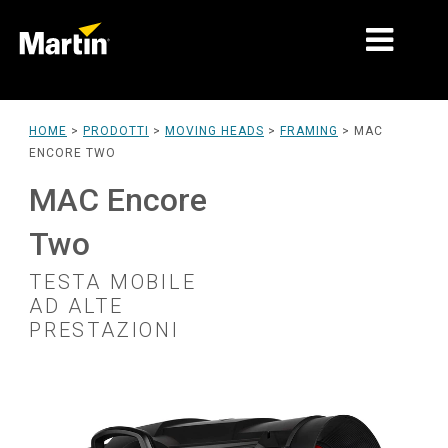
MERCATI
HOME
>
PRODOTTI
>
MOVING HEADS
>
FRAMING
>
MAC
ENCORE TWO
TIPI DI PRODOTTO
MAC Encore
PRODUCT RANGES
Two
NOTIZIE
TESTA MOBILE
CHI SIAMO
AD ALTE
PRESTAZIONI
APPRENDIMENTO
SUPPORTO