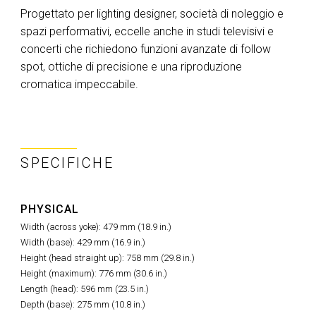
Progettato per lighting designer, società di noleggio e
spazi performativi, eccelle anche in studi televisivi e
concerti che richiedono funzioni avanzate di follow
spot, ottiche di precisione e una riproduzione
cromatica impeccabile.
SPECIFICHE
PHYSICAL
Width (across yoke): 479 mm (18.9 in.)
Width (base): 429 mm (16.9 in.)
Height (head straight up): 758 mm (29.8 in.)
Height (maximum): 776 mm (30.6 in.)
Length (head): 596 mm (23.5 in.)
Depth (base): 275 mm (10.8 in.)