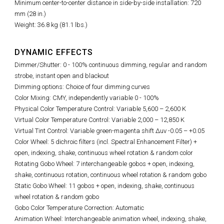
Minimum center-to-center distance in side-by-side installation: 720
mm (28 in.)
Weight: 36.8 kg (81.1 lbs.)
DYNAMIC EFFECTS
Dimmer/Shutter: 0 - 100% continuous dimming, regular and random
strobe, instant open and blackout
Dimming options: Choice of four dimming curves
Color Mixing: CMY, independently variable 0 - 100%
Physical Color Temperature Control: Variable 5,600
–
2,600 K
Virtual Color Temperature Control: Variable 2,000 – 12,850 K
Virtual Tint Control:
Variable green-magenta shift Δuv -0.05 – +0.05
Color Wheel: 5 dichroic filters (incl. Spectral Enhancement Filter) +
open, indexing, shake, continuous wheel rotation & random color
Rotating Gobo Wheel: 7 interchangeable gobos + open, indexing,
shake, continuous rotation, continuous wheel rotation & random gobo
Static Gobo Wheel: 11 gobos + open, indexing, shake, continuous
wheel rotation & random gobo
Gobo Color Temperature Correction: Automatic
Animation Wheel: Interchangeable animation wheel, indexing, shake,