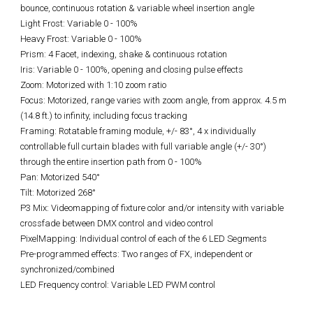
bounce, continuous rotation & variable wheel insertion angle
Light Frost: Variable 0 - 100%
Heavy Frost: Variable 0 - 100%
Prism: 4 Facet, indexing, shake & continuous rotation
Iris: Variable 0 - 100%, opening and closing pulse effects
Zoom: Motorized with 1:10 zoom ratio
Focus: Motorized, range varies with zoom angle, from approx. 4.5 m
(14.8 ft.) to infinity, including focus tracking
Framing: Rotatable framing module, +/- 83°, 4 x individually
controllable full curtain blades with full variable angle (+/- 30°)
through the entire insertion path from 0 - 100%
Pan: Motorized 540°
Tilt: Motorized 268°
P3 Mix: Videomapping of fixture color and/or intensity with variable
crossfade between DMX control and video control
PixelMapping: Individual control of each of the 6 LED Segments
Pre-programmed effects: Two ranges of FX, independent or
synchronized/combined
LED Frequency control: Variable LED PWM control