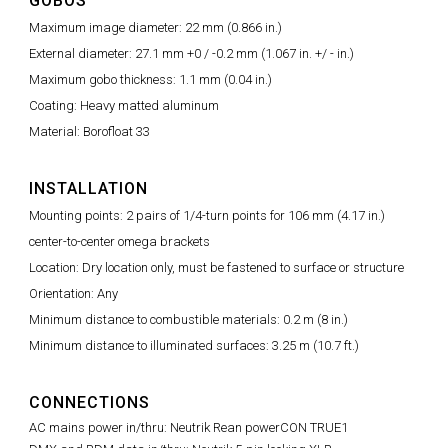
GOBOS
Maximum image diameter: 22 mm (0.866 in.)
External diameter: 27.1 mm +0 / -0.2 mm (1.067 in. +/ - in.)
Maximum gobo thickness: 1.1 mm (0.04 in.)
Coating: Heavy matted aluminum
Material: Borofloat 33
INSTALLATION
Mounting points: 2 pairs of 1/4-turn points for 106 mm (4.17 in.)
center-to-center omega brackets
Location: Dry location only, must be fastened to surface or structure
Orientation: Any
Minimum distance to combustible materials: 0.2 m (8 in.)
Minimum distance to illuminated surfaces: 3.25 m (10.7 ft.)
CONNECTIONS
AC mains power in/thru: Neutrik Rean powerCON TRUE1