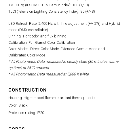
TM-30 Rg (IES TM-30-15 Gamut Index): 100 (+/- 3)
TLCI (Television Lighting Consistency Index): 95 (+/- 3)
LED Refresh Rate:
2,400 Hz with fine adjustment (+/- 2%)
and Hybrid
mode (DMX controllable)
Binning: Tight color and flux binning
Calibration: Full Gamut Color Calibration
Color Modes: Direct Color Mode, Extended Gamut Mode and
Calibrated Color Mode
* All Photometric Data measured in steady state (30 minutes warm-
up time) at 25°C ambient
* All Photometric Data measured at 5,600 K white
CONSTRUCTION
Housing: High-impact flame-retardant thermoplastic
Color: Black
Protection rating: IP20