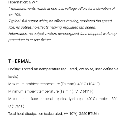
Hibernation: 6 W *
* Measurements made at nominal voltage. Allow for a deviation of
+/- 10%.
Typical: full output white, no effects moving, regulated fan speed.
Idle: no output, no effects moving, regulated fan speed.
Hibernation: no output, motors de-energized, fans stopped, wake-up
procedure to re-use fixture.
THERMAL
Cooling: Forced air (temperature regulated, low noise, user-definable
levels)
Maximum ambient temperature (Ta max.): 40° C (104° F)
Minimum ambient temperature (Ta min.): 5° C (41° F)
Maximum surface temperature, steady state, at 40° C ambient: 80°
C (176° F)
Total heat dissipation (calculated, +/- 10%): 3550 BTU/hr.