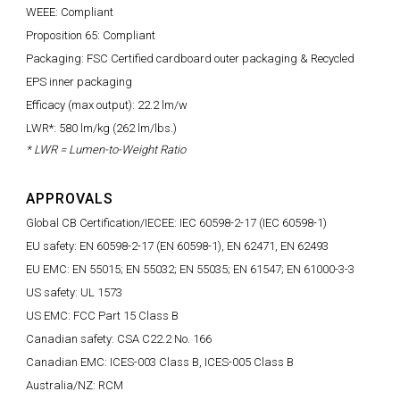
WEEE: Compliant
Proposition 65: Compliant
Packaging: FSC Certified cardboard outer packaging & Recycled
EPS inner packaging
Efficacy (max output): 22.2 lm/w
LWR*: 580 lm/kg (262 lm/lbs.)
* LWR = Lumen-to-Weight Ratio
APPROVALS
Global CB Certification/IECEE: IEC 60598-2-17 (IEC 60598-1)
EU safety: EN 60598-2-17 (EN 60598-1), EN 62471, EN 62493
EU EMC: EN 55015; EN 55032; EN 55035; EN 61547; EN 61000-3-3
US safety: UL 1573
US EMC: FCC Part 15 Class B
Canadian safety: CSA C22.2 No. 166
Canadian EMC: ICES-003 Class B, ICES-005 Class B
Australia/NZ: RCM