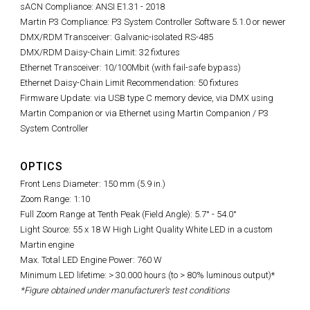
sACN Compliance: ANSI E1.31 - 2018
Martin P3 Compliance: P3 System Controller Software 5.1.0 or newer
DMX/RDM Transceiver: Galvanic-isolated RS-485
DMX/RDM Daisy-Chain Limit: 32 fixtures
Ethernet Transceiver: 10/100Mbit (with fail-safe bypass)
Ethernet Daisy-Chain Limit Recommendation: 50 fixtures
Firmware Update: via USB type C memory device, via DMX using
Martin Companion or via Ethernet using Martin Companion / P3
System Controller
OPTICS
Front Lens Diameter: 150 mm (5.9 in.)
Zoom Range: 1:10
Full Zoom Range at Tenth Peak (Field Angle): 5.7° - 54.0°
Light Source: 55 x 18 W High Light Quality White LED in a custom
Martin engine
Max. Total LED Engine Power: 760 W
Minimum LED lifetime: > 30.000 hours (to > 80% luminous output)*
*Figure obtained under manufacturer's test conditions