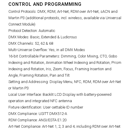
CONTROL AND PROGRAMMING
Control Protocols: DMX, RDM, Art-Net, RDM over Art-Net, sACN and
Martin P3 (additional protocols, incl. wireless, available via Universal
Connect Module)
Protocol Detection: Automatic
DMX Modes: Basic, Extended & Ludicrous
DMX Channels: 52, 62 & 68
Multi-Universe Overflow: Yes, in all DMX Modes
16-bit Controllable Parameters: Dimming, Color Mixing, CTO, Gobo
Indexing and Rotation, Animation Wheel Indexing and Rotation, Prism
Indexing and Rotation, Iris, Zoom, Focus, Framing Insertion and
Angle, Framing Rotation, Pan and Tilt
Setting and Addressing: Display Menu, NFC, RDM, RDM over Art-Net
or Martin P3
Local User Interface: Backlit LCD Display with battery-powered
operation and integrated NFC antenna
Fixture identification: User-settable ID number
DMX Compliance: USITT DMX512-A
RDM Compliance: ANSI/ESTA E1.20
Art-Net Compliance: Art-Net 1, 2, 3 and 4; including RDM over Art-Net