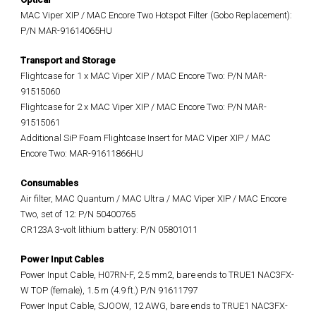
MAC Viper XIP / MAC Encore Two Hotspot Filter (Gobo Replacement):
P/N MAR-91614065HU
Transport and Storage
Flightcase for 1 x MAC Viper XIP / MAC Encore Two: P/N MAR-
91515060
Flightcase for 2 x MAC Viper XIP / MAC Encore Two: P/N MAR-
91515061
Additional SiP Foam Flightcase Insert for MAC Viper XIP / MAC
Encore Two: MAR-91611866HU
Consumables
Air filter, MAC Quantum / MAC Ultra / MAC Viper XIP / MAC Encore
Two, set of 12: P/N 50400765
CR123A 3-volt lithium battery: P/N 05801011
Power Input Cables
Power Input Cable, H07RN-F, 2.5 mm2, bare ends to TRUE1 NAC3FX-
W TOP (female), 1.5 m (4.9 ft.) P/N 91611797
Power Input Cable, SJOOW, 12 AWG, bare ends to TRUE1 NAC3FX-