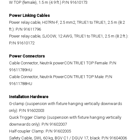
W TOP (female), 1.5 m (4.9 ft.) P/N 91610173
Power Linking Cables
Power relay cable, H07RN-F, 2.5 mm2, TRUE1 to TRUE1, 2.5 m (8.2
ft.): P/N 91611796
Power relay cable, SJOOW, 12 AWG, TRUE1 to TRUE1, 2.5 m (8.2 ft.):
P/N 91610172
Power Connectors
Cable Connector, Neutrik powerCON TRUE1 TOP Female: P/N
91611789HU
Cable Connector, Neutrik PowerCON TRUE1 TOP Male: P/N
91611788HU
Installation Hardware
G-clamp (suspension with fixture hanging vertically downwards
only): P/N 91602003
Quick Trigger Clamp (suspension with fixture hanging vertically
downwards only): P/N 91602007
Half-coupler Clamp: P/N 91602005
Safety Cable, SWL 60 kg, BGV C1 / DGUV 17, black: P/N 91604006