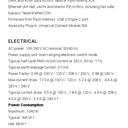
DMX and RDM data in/thru: Neutrik 5-pin locking XLR
Ethernet (Art-Net, sACN and Martin P3) in/thru, including fail-safe
bypass: Neutrik etherCON
Firmware from flash memory: USB 2.0 type C port
Accessory Plug-In: Universal Connect Module Slot
ELECTRICAL
AC power: 100-240 V AC nominal, 50/60 Hz
Power supply unit: Auto-ranging electronic switch mode
Typical half-cycle RMS inrush current at 230 V, 50 Hz: 17 A
Typical earth-leakage current: 0.7 mA
Power Factor: 0.99 @ 100 V / 120 V / 208 V / 230 V ,
0.98 @
240 V
Max current draw: 11.0 A @ 100 V / 120 V , 5.2 A @ 208 V ,
4.6 A @
230 V / 240 V
Typical current draw: 9.5 A @ 100 V , 7.8 A @ 120 V , 4.4 A @ 208 V ,
4.0 A @ 230 V , 3.9 A @ 240 V *
Power Consumption
Maximum: 1040 W
Typical: 945 W *
Idle: 68 W *