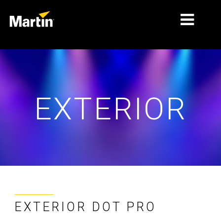
THỊ TRƯỜNG
LOẠI SẢN PHẨM
EXTERIOR
PRODUCT RANGES
TIN TỨC
VỀ CHÚNG TÔI
HỌC TẬP
HỖ TRỢ
EXTERIOR DOT PRO