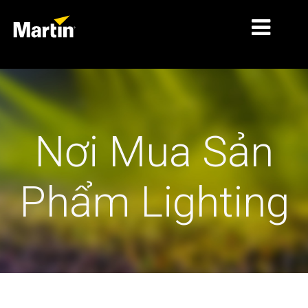
THỊ TRƯỜNG
LOẠI SẢN PHẨM
Nơi Mua Sản
PRODUCT RANGES
TIN TỨC
Phẩm Lighting
VỀ CHÚNG TÔI
HỌC TẬP
HỖ TRỢ