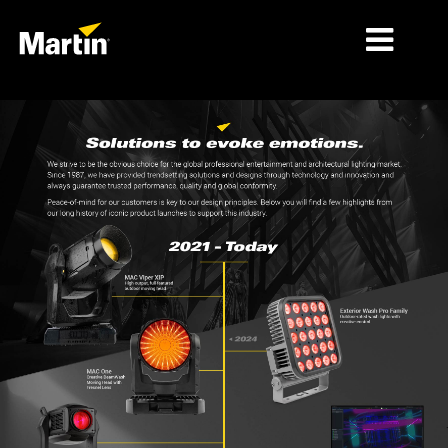
PASAR
JENIS PRODUK
PRODUCT RANGES
BERITA
TENTANG KAMI
PEMBELAJARAN
DUKUNGAN