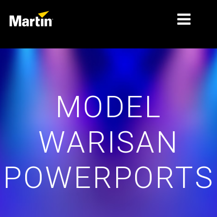
PASAR
JENIS PRODUK
MODEL
LINI PRODUK
BERITA
WARISAN
TENTANG KAMI
PEMBELAJARAN
POWERPORTS
DUKUNGAN