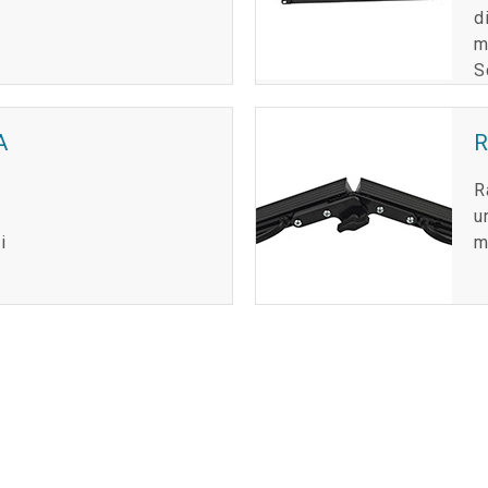
d
m
S
A
R
R
u
i
m