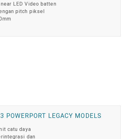
inear LED Video batten
engan pitch piksel
0mm
P3 POWERPORT LEGACY MODELS
nit catu daya
erintegrasi dan