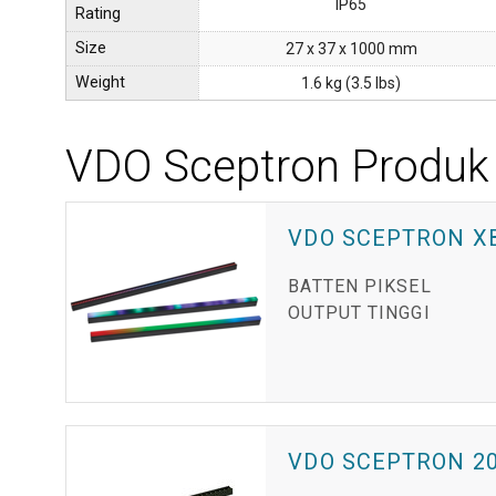
IP65
Rating
Size
27 x 37 x 1000 mm
Weight
1.6 kg (3.5 lbs)
VDO Sceptron Produk
VDO SCEPTRON X
BATTEN PIKSEL
OUTPUT TINGGI
VDO SCEPTRON 2