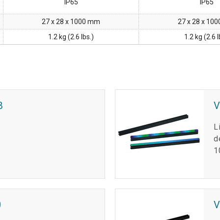
IP65
IP65
27 x 28 x 1000 mm
27 x 28 x 10
1.2 kg (2.6 lbs.)
1.2 kg (2.6 l
B
L
d
1
0