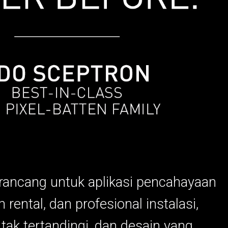
ACY MODELS
KEPATUHAN
MODELS
LOGIN DUKUNGAN
dirancang untuk aplikasi pencahayaan
 rental, dan profesional instalasi,
ak tertandingi, dan desain yang