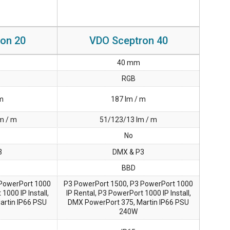
on 20
VDO Sceptron 40
40 mm
RGB
 m
187 lm / m
m / m
51/123/13 lm / m
No
3
DMX & P3
BBD
 PowerPort 1000
P3 PowerPort 1500, P3 PowerPort 1000
1000 IP Install,
IP Rental, P3 PowerPort 1000 IP Install,
artin IP66 PSU
DMX PowerPort 375, Martin IP66 PSU
240W