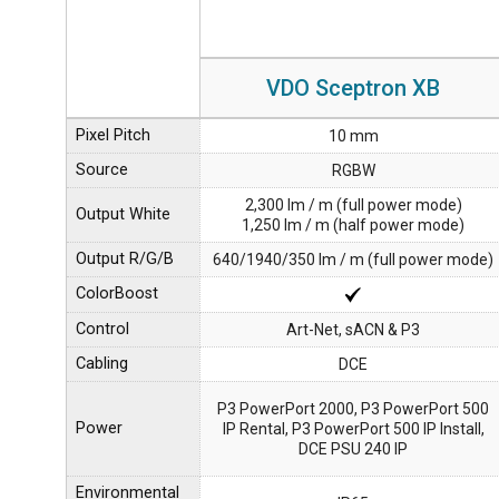
VDO Sceptron XB
Pixel Pitch
10 mm
Source
RGBW
2,300 lm / m (full power mode)
Output White
1,250 lm / m (half power mode)
Output R/G/B
640/1940/350 lm / m (full power mode)
ColorBoost
Control
Art-Net, sACN & P3
Cabling
DCE
P3 PowerPort 2000, P3 PowerPort 500
Power
IP Rental, P3 PowerPort 500 IP Install,
DCE PSU 240 IP
Environmental