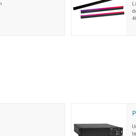
n
L
d
4
U
t