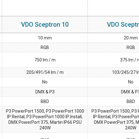
VDO Sceptron 10
VDO Sceptr
10 mm
20 mm
RGB
RGB
750 lm / m
375 lm /
205/491/54 lm / m
103/245/27 l
No
No
DMX & P3
DMX & P
BBD
BBD
P3 PowerPort 1500, P3 PowerPort 1000
P3 PowerPort 1500, P3
IP Rental, P3 PowerPort 1000 IP Install,
IP Rental, P3 PowerPort 
DMX PowerPort 375, Martin IP66 PSU
DMX PowerPort 375, M
240W
240W