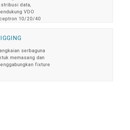
istribusi data,
endukung VDO
ceptron 10/20/40
IGGING
angkaian serbaguna
ntuk memasang dan
enggabungkan fixture