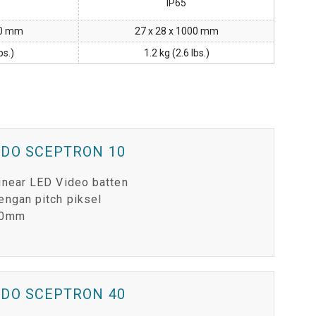
IP65
00 mm
27 x 28 x 1000 mm
bs.)
1.2 kg (2.6 lbs.)
VDO SCEPTRON 10
inear LED Video batten
engan pitch piksel
0mm
VDO SCEPTRON 40