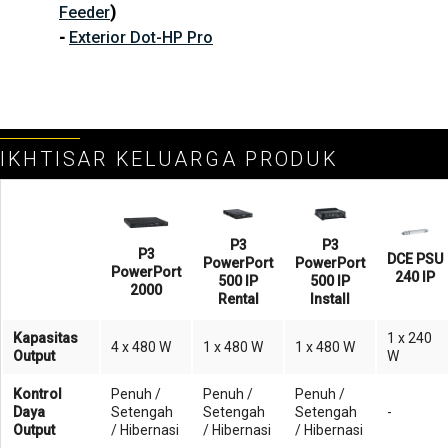
Feeder
)
-
Exterior Dot-HP Pro
IKHTISAR KELUARGA PRODUK
P3
P3
P3
DCE PSU
PowerPort
PowerPort
PowerPort
240 IP
500 IP
500 IP
2000
Rental
Install
Kapasitas
1 x 240
4 x 480 W
1 x 480 W
1 x 480 W
Output
W
Kontrol
Penuh /
Penuh /
Penuh /
Daya
Setengah
Setengah
Setengah
-
Output
/ Hibernasi
/ Hibernasi
/ Hibernasi