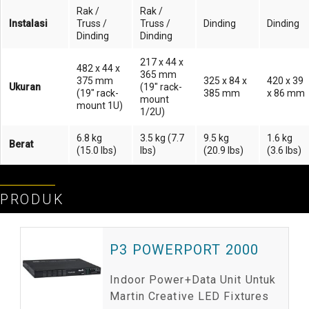
Rak /
Rak /
Instalasi
Truss /
Truss /
Dinding
Dinding
Dinding
Dinding
217 x 44 x
482 x 44 x
365 mm
375 mm
325 x 84 x
420 x 39
Ukuran
(19" rack-
(19" rack-
385 mm
x 86 mm
mount
mount 1U)
1/2U)
6.8 kg
3.5 kg (7.7
9.5 kg
1.6 kg
Berat
(15.0 lbs)
lbs)
(20.9 lbs)
(3.6 lbs)
PRODUK
P3 POWERPORT 2000
Indoor Power+Data Unit Untuk
Martin Creative LED Fixtures