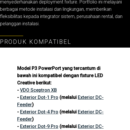
menyederhanakan deployment fixture. Portfolio ini melayani
berbagai metode instalasi dan lingkungan, memberikan
fleksibilitas kepada integrator sistem, perusahaan rental, dan
pelanggan instalasi.
PRODUK KOMPATIBEL
Model P3 PowerPort yang tercantum di
bawah ini kompatibel dengan fixture LED
Creative berikut:
-
VDO Sceptron XB
-
Exterior Dot-1 Pro
(melalui
Exterior DC-
Feeder
)
-
Exterior Dot-4 Pro
(melalui
Exterior DC-
Feeder
)
-
Exterior Dot-9 Pro
(melalui
Exterior DC-