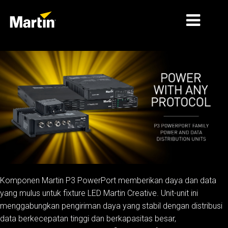
PASAR
JENIS PRODUK
LINI PRODUK
BERITA
TENTANG KAMI
PEMBELAJARAN
Komponen Martin P3 PowerPort memberikan daya dan data
yang mulus untuk fixture LED Martin Creative. Unit-unit ini
DUKUNGAN
menggabungkan pengiriman daya yang stabil dengan distribusi
data berkecepatan tinggi dan berkapasitas besar,