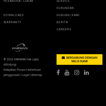
PERANGKAT LUNAK
SERVICE
DUKUNGAN
DOWNLOADS
HUBUNGI KAMI
WARRANTY
BERITA
CAREERS
BERGABUNG DENGAN
© 2026
HARMAN
Hak cipta
MILIS KAMI
dilindungi.
Kebijakan Privasi
|
ketentuan
penggunaan
|
Legal
|
Sitemap