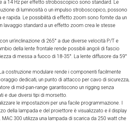
a 14 Hz per effetto stroboscopico sono standard. Le
zione di luminosità o un impulso stroboscopico, possono
MAC VIPER
P3 POWERPORT LE
VDO DOTRON
rapida. Le possibilità di effetto zoom sono fornite da un
MAC VIPER LEGAC
VDO FATRON
da un lavaggio standard a un effetto zoom crea le stesse
.
VDO SCEPTRON
 un'inclinazione di 265° a due diverse velocità P/T e
ambio della lente frontale rende possibili angoli di fascio
iezza di messa a fuoco di 18-35°. La lente diffusore da 59°
La costruzione modulare rende i componenti facilmente
ancoraggio dedicati, un punto di attacco per cavo di sicurezza,
zatore di mid-pan-range garantiscono un rigging senza
 e due diversi tipi di morsetto.
lizzare le impostazioni per una facile programmazione. I
zo della lampada e del proiettore è visualizzato e il display
ne. MAC 300 utilizza una lampada di scarica da 250 watt che