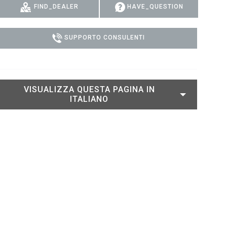
FIND_DEALER
HAVE_QUESTION
GACY MODELS
CONFORMITÀ
Y MODELS
ACCESSO AL SUPPORTO
SUPPORTO CONSULENTI
VISUALIZZA QUESTA PAGINA IN
ITALIANO