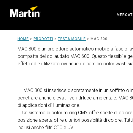
MERCAT
ARCHIT
HOME
>
PRODOTTI
>
TESTA MOBILE
>
MAC 300
ENTERT
MAC 300 è un proiettore automatico mobile a fascio l
compatta del collaudato MAC 600. Questo flessibile gen
CREATE
effetti ed è utilizzato ovunque il dinamico color wash sia
MAC 300 si inserisce discretamente in un soffitto o i
penetrare anche elevati livelli di luce ambientale. MA
di applicazioni di illuminazione.
Un sistema di color mixing CMY offre scelte di colore pr
posizione aperta offre ulteriori possibilità di colore. Tutti
inclusi anche filtri CTC e UV.