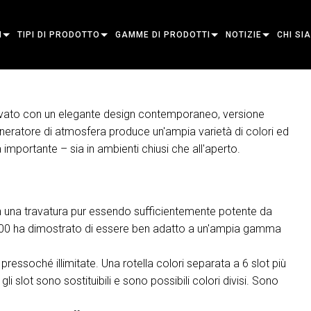
I
TIPI DI PRODOTTO
GAMME DI PRODOTTI
NOTIZIE
CHI SI
ECTURAL
TESTA MOBILE
INQUADRATURA
ATOMICO
CASI DI STUDIO
LA NOS
AINMENT
FARO DI SEGUIMENTO
PUNTO VENDITA
COMPAGNO
STAMPA
SOSTEN
avato con un elegante design contemporaneo, versione
eratore di atmosfera produce un'ampia varietà di colori ed
 THE MOMENT
LUCI STATICHE
LAVARE
FRESNEL
ELP
ELP ELLIPSOIDAL
DOVE 
 importante – sia in ambienti chiusi che all'aperto.
LUCI CREATIVE
BEAM HYBRID
ELLISSOIDALE
STROBO E ACCECATORE
ERA
ELP FRESNEL
ERA PERFORMANC
ARCHITETTURALE
FASCIO
RIFLETTORI
LINEARE
ILLUMINAZIONE A WASH
ESTERNO
ELP PAR
ERA PROFILE
EXTERIOR DOT PR
n una travatura pur essendo sufficientemente potente da
POTENZA E ELABORAZIONE
DOT
ILLUMINAZIONE LINEARE
CONTROLLER DI SISTEMA
MAC
ERA WASH
ESTERNO LINEAR 
MAC AURA
C 300 ha dimostrato di essere ben adatto a un'ampia gamma
STRUMENTI
PROIEZIONE DI IMMAGINI
POWERPORTS
STRUMENTI SOFTWARE
MACULA
PROIEZIONE ESTE
MAC ENCORE
essoché illimitate. Una rotella colori separata a 6 slot più
PRODOTTI FUORI PRODUZIONE
CREATIVE DOTS
POWERPORTS LEGACY MODELS
STRUMENTI DI ASSISTENZA
P3
ESTERNO WASH P
MAC ONE
P3 SYSTEM CONTR
 gli slot sono sostituibili e sono possibili colori divisi. Sono
PDE SYSTEM
VDO
MAC ULTRA
P3 POWERPORT
VDO ATOMIC