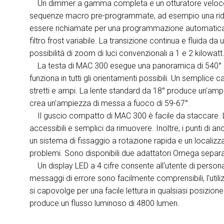
Un dimmer a gamma completa e un otturatore veloce 
sequenze macro pre-programmate, ad esempio una ridu
essere richiamate per una programmazione automatica e 
filtro frost variabile. La transizione continua e fluida 
possibilità di zoom di luci convenzionali a 1 e 2 kilowatt
La testa di MAC 300 esegue una panoramica di 540° con
funziona in tutti gli orientamenti possibili. Un semplice c
stretti e ampi. La lente standard da 18° produce un'amp
crea un'ampiezza di messa a fuoco di 59-67°.
Il guscio compatto di MAC 300 è facile da staccare. 
accessibili e semplici da rimuovere. Inoltre, i punti di 
un sistema di fissaggio a rotazione rapida e un localiz
problemi. Sono disponibili due adattatori Omega separati
Un display LED a 4 cifre consente all'utente di persona
messaggi di errore sono facilmente comprensibili, l'utiliz
si capovolge per una facile lettura in qualsiasi posizio
produce un flusso luminoso di 4800 lumen.