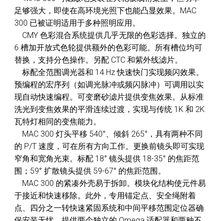
足够强大，即使在高环境光照下也能凸显效果。MAC
300 已被证明适用于多种照明应用。
CMY 色彩混合系统提供几乎无限的色彩选择。独立的
6 槽加开放式色轮提供额外的色彩可能。所有槽位均可
替换，支持分色操作。另配 CTC 和紫外线滤片。
标配全范围调光器和 14 Hz 快速快门实现频闪效果。
预编程的宏序列（如调光脉冲或频闪脉冲）可调用以实
现自动快速编程。可变磨砂滤片提供变焦效果。从标准
洗光到变焦效果的平滑连续过渡，实现与传统 1K 和 2K
瓦特灯相同的变焦能力。
MAC 300 灯头平移 540°、倾斜 265°，具有两种不同
的 P/T 速度，可在所有方向工作。更换前镜头即可实现
窄角和宽角光束。标配 18° 镜头提供 18-35° 的焦距范
围；59° 扩散镜头提供 59-67° 的焦距范围。
MAC 300 的紧凑外壳易于拆卸。模块化结构使元件易
于接近和快速移除。此外，专用锚定点、安全绳附着
点、四分之一转快速紧固系统和中间平移范围定位器确
保安装无忧。提供两个独立的 Omega 适配器和两种不