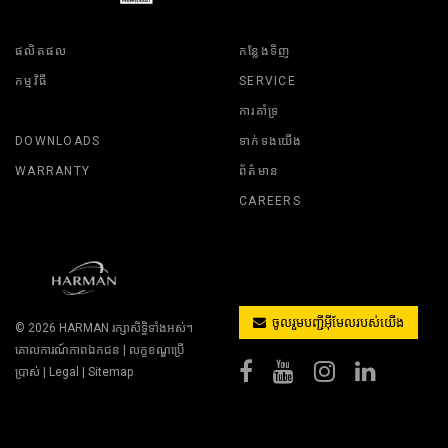
ផលិតផល
កន្លែងទិញ
កម្មវិធី
SERVICE
ការគាំទ្រ
DOWNLOADS
ទាក់ទងយើង
WARRANTY
ព័ត៌មាន
CAREERS
ចូលរួមបញ្ជីអ៊ីមែលរបស់យើង
© 2026
HARMAN
រក្សាសិទ្ធិទាំងអស់។
គោលការណ៍ភាពឯកជន
|
លក្ខខណ្ឌប្រើ
ប្រាស់
|
Legal
|
Sitemap