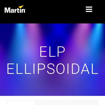
ទីផ្សារ
ប្រភេទផលិតផល
ELP
PRODUCT RANGES
ព័ត៌មាន
ELLIPSOIDAL
អំពីយើង
ការរៀន
ស
ការគាំទ្រ
ប
ន
ប