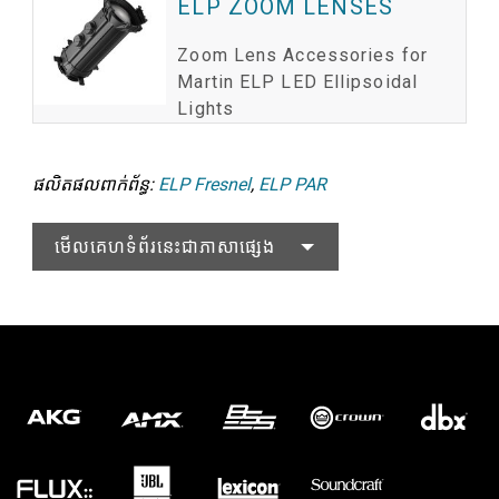
ELP ZOOM LENSES
គ
Zoom Lens Accessories for
Martin ELP LED Ellipsoidal
Lights
ផលិតផលពាក់ព័ន្ធ:
ELP Fresnel
,
ELP PAR
មើលគេហទំព័រនេះជាភាសាផ្សេង