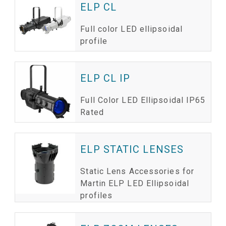
ELP CL
Full color LED ellipsoidal
ស
profile
ច
ក
ELP CL IP
ប
ហ
Full Color LED Ellipsoidal IP65
Rated
ELP STATIC LENSES
Static Lens Accessories for
ច
Martin ELP LED Ellipsoidal
ក
profiles