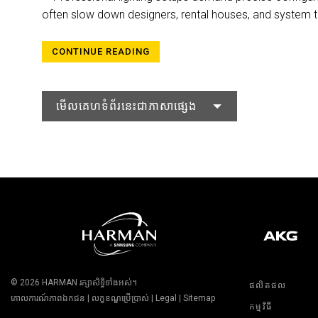
often slow down designers, rental houses, and system t
CONTINUE READING
មើលគេហទំព័រនេះជាភាសាផ្សេង
© 2026
HARMAN
រក្សាសិទ្ធិទាំងអស់។
ផលិតផល
គោលការណ៍ភាពឯកជន
|
លក្ខខណ្ឌប្រើប្រាស់
|
Legal
|
Sitemap
កម្មវិធី