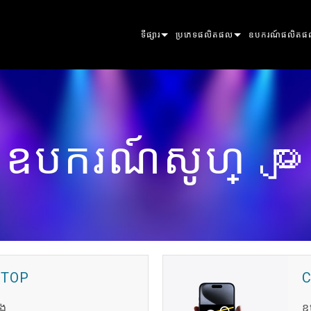
ទីផ្សារ
ប្រភេទផលិតផល
ឧបករណ៍ផលិតផ
ARCHITECTURAL
ឧបករណ៍ផ្លាស់ប្តូរទិសដៅ
ស៊ុម
អាតូមិក
ENTERTAINMENT
ពន្លឺតាមដាន
ចំណុច
동료
ឧបករណ៍សូហ្ များ
CREATE THE MOMENT
ពន្លឺថេរ
សម្អាត
ឡេនស៍ ហ្វ្រេស្នែល
ELP
ពន្លឺច្នៃប្រឌិត
ធ្នល់ឬើយ
ពន្លឺរាង​អេលីបសូអ៊
ស្ត្រូប & ប្លាइન់
ERA
ស្ថាបត្យកម្ម
ធ្នឹម
ភាពលាម
លីនេអ៊ែ
ពន្លឺលាងសម្អាត
ខាងក្រៅ
ថាមពល និង ដំណើរការ
DOT
ឡាइট លីនេអ៊ែ
ឧបករណ៍គ្រប់គ្រងប្
MAC
ឧបករណ៍
ការព្យាករលក្ខណ៍
POWERPORTS
ឧបករណ៍សូហ្ များ
MACULA
KTOP
ផលិតផលដែលបានបញ្ឈប់
CREATIVE DO
POWERPORTS
ឧបករណ៍សេវាកម្ម
P3
PDE SYSTEM
VDO
ិង
ឧ