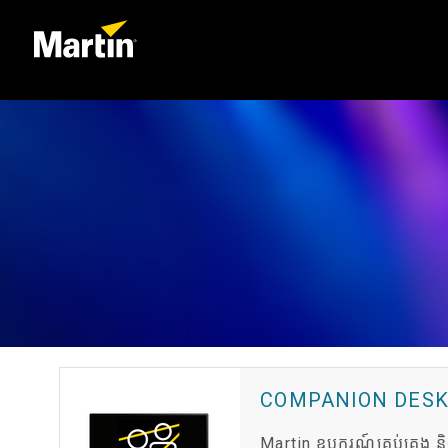
COMPANION DES
Martin ឧបករណ៍គ្រប់គ្រង ន