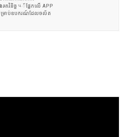
ិងរോគវិនិច្ឆય័ផ្អែកលើ APP
MAC VIPER
P3 POWERPORT LEGACY MODELS
VDO DOTRON
ការអនុលោមតាម
ម្រាប់ឧបករណ៍ដែលចល័ត
MAC VIPER LEGACY MODELS
VDO FATRON
ចូលគាំទ្រ
VDO SCEPTRON