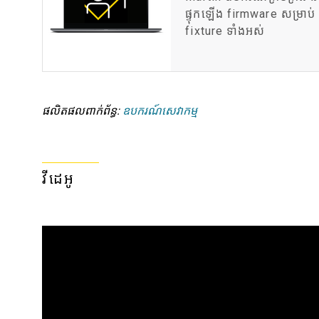
ផ្ទុកឡើង firmware សម្រាប់
fixture ទាំងអស់
ផលិតផលពាក់ព័ន្ធ:
ឧបករណ៍សេវាកម្ម
វីដេអូ