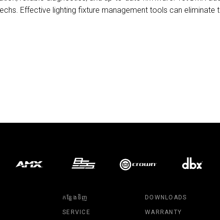
echs. Effective lighting fixture management tools can eliminate
កន្លែងទិញ
DOWNLOADS
SERVICE
WARRANTY