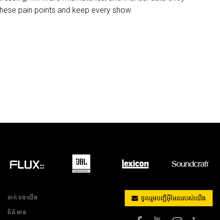
 these pain points and keep every show
ទាក់ទងយើង
ចូលរួមបញ្ជីអ៊ីមែលរបស់យើង
ព័ត៌មាន