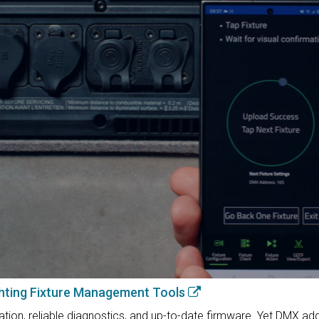
ghting Fixture Management Tools
tion, reliable diagnostics, and up-to-date firmware. Yet DMX a