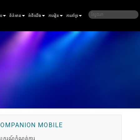
ល
ព័ត៌មាន
អំពីយើង
ការរៀន
ការគាំទ្រ
ករណីសិក្សា
ប្រវត្តិរបស់យើង
បណ្ដុះបណ្ដាល
ទាក់ទងយើង
សារព័ត៌មាន
និរន្តរភាព
សម័យសិក្សា
មជ្ឈមណ្ឌលជំនួយ 24/7
ELP ELLIPSOIDAL
កន្លែងទិញ
ច្រកចូលទីប្រឹក្សា
ីដ
ដឺ
ELP FRESNEL
ERA PERFORMANCE
កម្មវិធី
ELP PAR
ERA PROFILE
EXTERIOR DOT PRO
ហ្វឺមវែរ
រព័ន្ធ
ERA WASH
ខាងក្រៅលីនេអ៊ែរ PRO
MAC AURA
ការទាញយក
ពិសេស
ការព្យាករលាង​ក្រៅ
MAC ENCORE
ការធានា
COMPANION MOBILE
TS
 LEGACY MODELS
ការលាងផ្នែកខាងក្រៅ PRO
MAC ONE
P3 SYSTEM CONTROLLER
ការចុះឈ្មោះផលិតផល
MAC ULTRA
P3 POWERPORT
VDO ATOMIC
សេវាកម្ម
បករណ៍កំណត់ការ