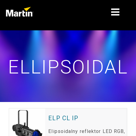
RYNKI
TYPY PRODUKTÓW
ELLIPSOIDAL
PRODUCT RANGES
AKTUALNOŚCI
O NAS
NAUKA
WSPARCIE
ELP CL IP
Elipsoidalny reflektor LED RGB,