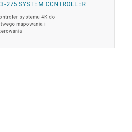
P3-275 SYSTEM CONTROLLER
ER
RPORT LEGACY MODELS
RON
ZGODNOŚĆ
ontroler systemu 4K do
ER LEGACY MODELS
RON
LOGOWANIE DO WSPARCIA
atwego mapowania i
terowania
PTRON