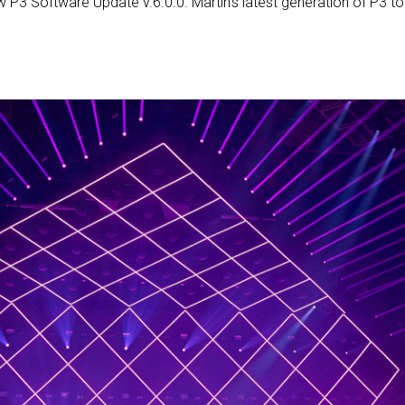
ew P3 Software Update v.6.0.0. Martin’s latest generation of P3 t