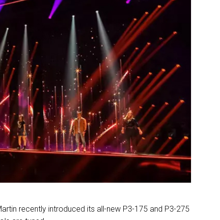
artin recently introduced its all-new P3-175 and P3-275