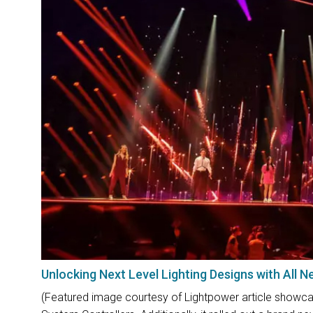
Unlocking Next Level Lighting Designs with All 
(Featured image courtesy of Lightpower article showcasi