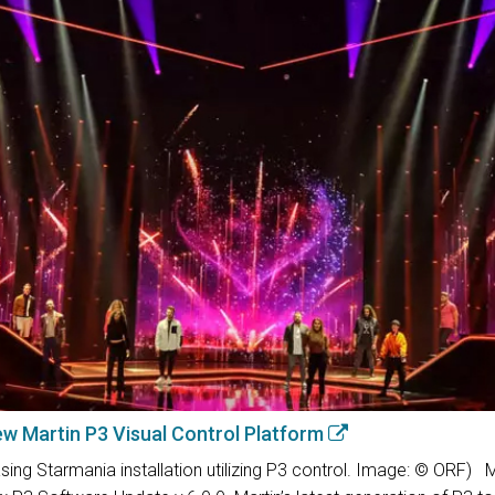
New Martin P3 Visual Control Platform
ng Starmania installation utilizing P3 control. Image: © ORF) M