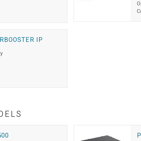
O
C
RBOOSTER IP
ny
DELS
500
P