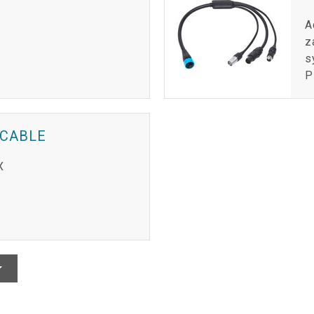
A
z
s
P
 CABLE
X