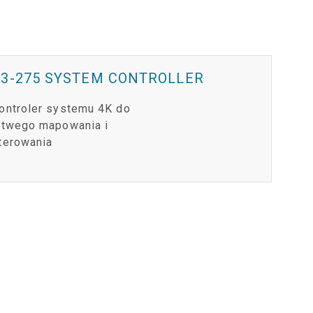
ER
RPORT LEGACY MODELS
RON
ZGODNOŚĆ
ER LEGACY MODELS
RON
LOGOWANIE DO WSPARCIA
P3-275 SYSTEM CONTROLLER
PTRON
ontroler systemu 4K do
atwego mapowania i
terowania