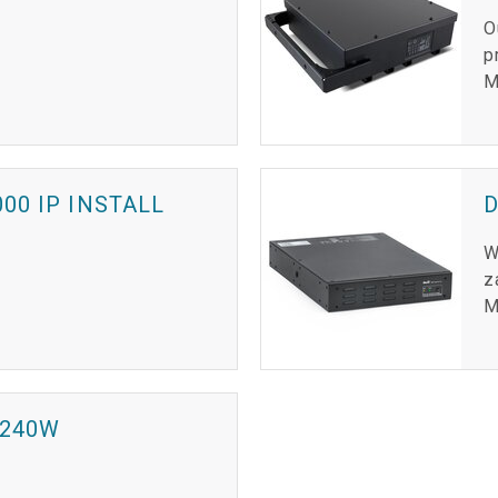
O
p
M
00 IP INSTALL
W
z
M
 240W