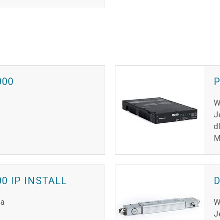
000
P
W
J
d
M
0 IP INSTALL
D
na
W
J