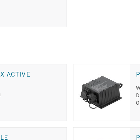
X ACTIVE
P
W
U
D
O
BLE