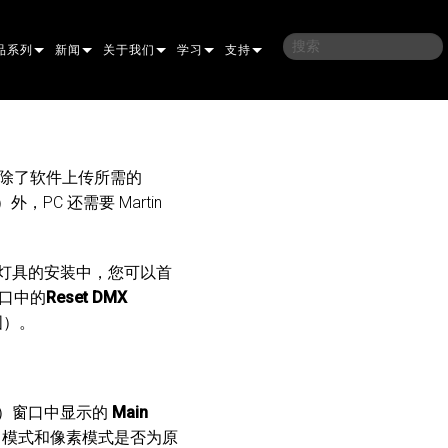
品系列
新闻
关于我们
学习
支持
架
子
案例研究
我们的历史
培训
联系我们
光灯
侣
新闻媒体
可持续性
学习课程
全天候帮助中心
败。除了软件上传所需的
ce）外，PC 还需要 Martin
洗
涅尔
P
ELP ELLIPSOIDAL
哪里购买
顾问门户
束混合
圆形
闪灯与致盲灯
A
ELP FRESNEL
ERA PERFORMANCE
软件下载
 地址灯具的安装中，您可以首
束
灯
线型
灯照明
部
ELP PAR
ERA PROFILE
EXTERIOR DOT PRO
固件下载
口中的
Reset DMX
图）。
PROCESSING
T
性照明
统控制器
AC
ERA WASH
外部线性专业版
MAC AURA
下载
像投影
WERPORTS
件工具
CULA
外部投影
MAC ENCORE
保修
EATIVE DOTS
WERPORTS LEGACY MODELS
务工具
EXTERIOR WASH PRO
MAC ONE
P3 SYSTEM CONTROLLER
产品登记
）窗口中显示的
Main
X 模式和像素模式是否为原
E SYSTEM
O
MAC ULTRA
P3 POWERPORT
VDO ATOMIC
售后服务