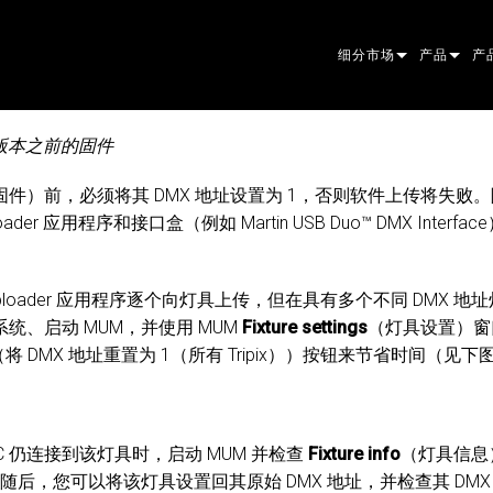
细分市场
产品
产
ARCHITECTURAL
摇头灯
框
原
0 版本之前的固件
ENTERTAINMENT
追光灯
聚
伴
软件（固件）前，必须将其 DMX 地址设置为 1，否则软件上传将失
ploader 应用程序和接口盒（例如 Martin USB Duo™ DMX Interfa
CREATE THE MOMENT
静止灯光
清
菲
EL
创意灯光
光
椭
频
ER
n Uploader 应用程序逐个向灯具上传，但在具有多个不同 DMX
建筑
波
帕
直
洗
外
系统、启动 MUM，并使用 MUM
Fixture settings
（灯具设置）窗
（将 DMX 地址重置为 1（所有 Tripix））按钮来节省时间（见下
POWER & 
DO
线
系
M
工具
图
PO
软
MA
停产型号
CR
PO
服
P3
C 仍连接到该灯具时，启动 MUM 并检查
Fixture info
（灯具信息
后，您可以将该灯具设置回其原始 DMX 地址，并检查其 DM
PD
VD