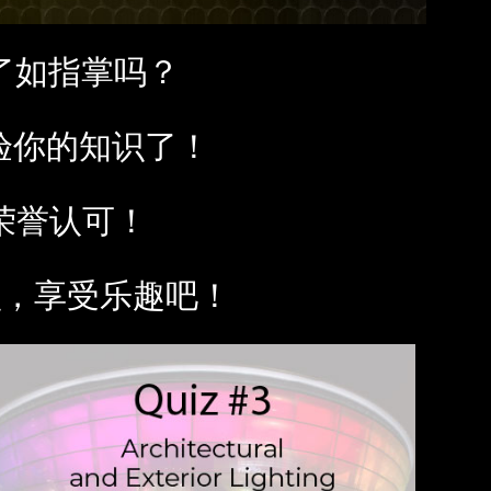
MAC VIPER
P3 POWERPORT LEGACY MODELS
VDO DOTRON
合规
业了如指掌吗？
MAC VIPER LEGACY MODELS
VDO FATRON
SUPPORT LOGIN
VDO SCEPTRON
检验你的知识了！
"的荣誉认可！
识，享受乐趣吧！