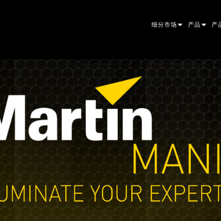
细分市场
产品
产
ARCHITECTURAL
摇头灯
框
原
ENTERTAINMENT
追光灯
聚
伴
CREATE THE MOMENT
静止灯光
清
菲
EL
创意灯光
光
椭
频
ER
建筑
波
帕
直
洗
外
电源和处理
DO
线
系
M
工具
图
PO
软
MA
停产型号
CR
PO
服
P3
PD
VD