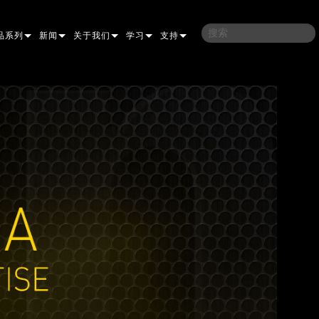
品系列
新闻
关于我们
学习
支持
架
子
案例研究
我们的历史
培训
联系我们
光灯
侣
新闻媒体
可持续性
学习课程
全天候帮助中心
洗
涅尔
P
ELP ELLIPSOIDAL
哪里购买
顾问门户
束混合
圆形
闪灯与致盲灯
A
ELP FRESNEL
ERA PERFORMANCE
软件下载
束
灯
线型
灯照明
部
ELP PAR
ERA PROFILE
EXTERIOR DOT PRO
固件下载
T
性照明
统控制器
AC
ERA WASH
外部线性专业版
MAC AURA
下载
像投影
WERPORTS
件工具
CULA
外部投影
MAC ENCORE
保修
EATIVE DOTS
WERPORTS LEGACY MODELS
务工具
外部清洗专业版
MAC ONE
P3 SYSTEM CONTROLLER
产品登记
E SYSTEM
O
MAC ULTRA
P3 POWERPORT
VDO ATOMIC
售后服务