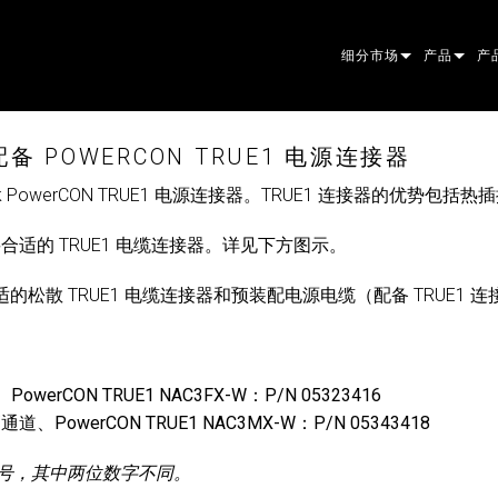
细分市场
产品
产
ARCHITECTURAL
摇头灯
框
原
 配备 POWERCON TRUE1 电源连接器
ENTERTAINMENT
追光灯
聚
伴
eutrik PowerCON TRUE1 电源连接器。TRUE1 连接器的优势包括
CREATE THE MOMENT
静止灯光
清
菲
EL
B 需要合适的 TRUE1 电缆连接器。详见下方图示。
创意灯光
光
椭
频
ER
购合适的松散 TRUE1 电缆连接器和预装配电源电缆（配备 TRUE1
建筑
波
帕
直
洗
外
电源和处理
DO
线
系
M
rCON TRUE1 NAC3FX-W：P/N 05323416
工具
图
PO
软
MA
PowerCON TRUE1 NAC3MX-W：P/N 05343418
停产型号
CR
PO
服
P3
，其中两位数字不同。
PD
VD