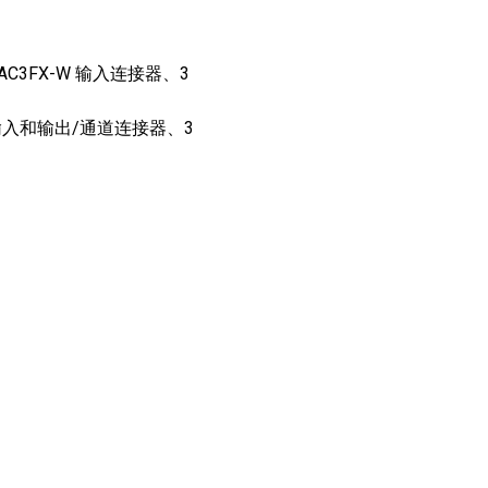
MAC VIPER
P3 POWERPORT LEGACY MODELS
VDO DOTRON
合规
 NAC3FX-W 输入连接器、3
MAC VIPER LEGACY MODELS
VDO FATRON
SUPPORT LOGIN
VDO SCEPTRON
E1 输入和输出/通道连接器、3