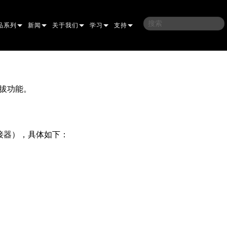
品系列
新闻
关于我们
学习
支持
架
子
案例研究
我们的历史
培训
联系我们
光灯
侣
新闻媒体
可持续性
学习课程
全天候帮助中心
热插拔功能。
洗
涅尔
P
ELP ELLIPSOIDAL
哪里购买
顾问门户
束混合
圆形
闪灯与致盲灯
A
ELP FRESNEL
ERA PERFORMANCE
软件下载
 连接器），具体如下：
束
灯
线型
灯照明
部
ELP PAR
ERA PROFILE
EXTERIOR DOT PRO
固件下载
T
性照明
统控制器
AC
ERA WASH
外部线性专业版
MAC AURA
下载
像投影
WERPORTS
件工具
CULA
外部投影
MAC ENCORE
保修
EATIVE DOTS
WERPORTS LEGACY MODELS
务工具
外部清洗专业版
MAC ONE
P3 SYSTEM CONTROLLER
产品登记
E SYSTEM
O
MAC ULTRA
P3 POWERPORT
VDO ATOMIC
售后服务