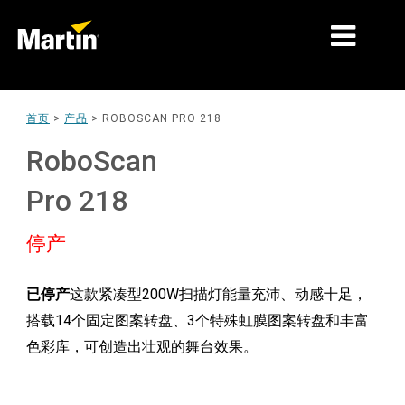
细分市场
首页
>
产品
>
ROBOSCAN PRO 218
产品
RoboScan
产品系列
Pro 218
新闻
停产
关于我们
已停产
这款紧凑型200W扫描灯能量充沛、动感十足，
学习
搭载14个固定图案转盘、3个特殊虹膜图案转盘和丰富
支持
色彩库，可创造出壮观的舞台效果。