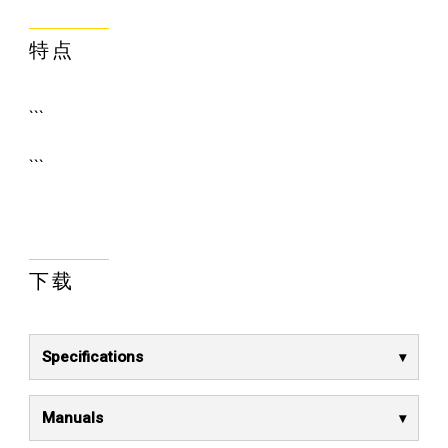
特点
```
```
下载
Specifications
Manuals