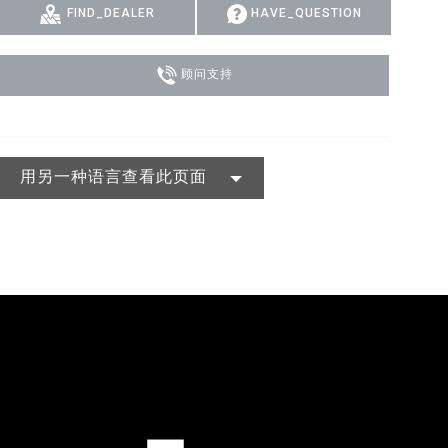
FIND_DEALER
HAVE_QUESTION
MAC VIPER
P3 POWERPORT LEGACY MODELS
VDO DOTRON
合规
MAC VIPER LEGACY MODELS
VDO FATRON
SUPPORT LOGIN
顾问支持
VDO SCEPTRON
用另一种语言查看此页面