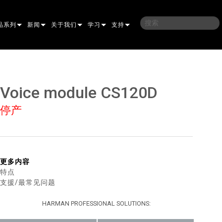
品系列
新闻
关于我们
学习
支持
架
子
案例研究
我们的历史
培训
联系我们
光灯
侣
新闻媒体
可持续性
学习课程
全天候帮助中心
Voice module CS120D
洗
涅尔
P
ELP ELLIPSOIDAL
哪里购买
顾问门户
停产
束混合
圆形
闪灯与致盲灯
A
ELP FRESNEL
ERA PERFORMANCE
软件下载
束
灯
线型
灯照明
部
ELP PAR
ERA PROFILE
EXTERIOR DOT PRO
固件下载
T
性照明
统控制器
AC
ERA WASH
外部线性专业版
MAC AURA
下载
更多内容
特点
像投影
WERPORTS
件工具
CULA
外部投影
MAC ENCORE
保修
支援/最常见问题
EATIVE DOTS
WERPORTS LEGACY MODELS
务工具
外部清洗专业版
MAC ONE
P3 SYSTEM CONTROLLER
产品登记
HARMAN PROFESSIONAL SOLUTIONS:
E SYSTEM
O
MAC ULTRA
P3 POWERPORT
VDO ATOMIC
售后服务