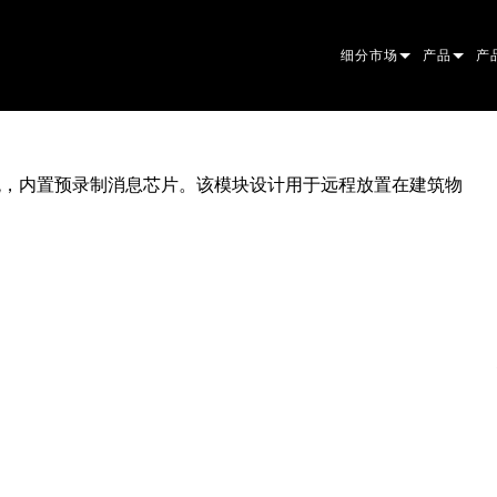
细分市场
产品
产
ARCHITECTURAL
摇头灯
框
原
ENTERTAINMENT
追光灯
聚
伴
字语音系统，内置预录制消息芯片。该模块设计用于远程放置在建筑物
CREATE THE MOMENT
静止灯光
清
菲
EL
创意灯光
光
椭
频
ER
建筑
波
帕
直
洗
外
电源和处理
DO
线
系
M
工具
图
PO
软
MA
停产型号
CR
PO
服
P3
PD
VD