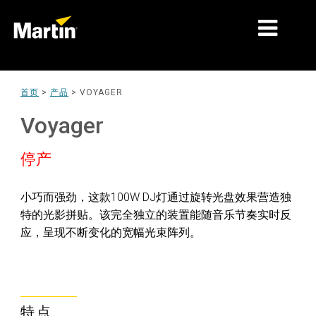
细分市场
首页
>
产品
>
VOYAGER
产品
Voyager
产品系列
停产
新闻
小巧而强劲，这款100W DJ灯通过旋转光盘效果营造独
关于我们
特的光影拼贴。该完全独立的装置能随音乐节奏实时反
应，呈现不断变化的宽幅光束阵列。
学习
支持
特点