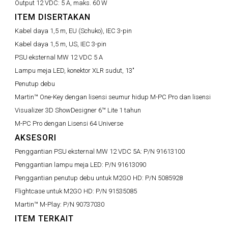
Output 12 VDC:
5 A, maks. 60 W
ITEM DISERTAKAN
Kabel daya 1,5 m, EU (Schuko), IEC 3-pin
Kabel daya 1,5 m, US, IEC 3-pin
PSU eksternal MW 12 VDC 5 A
Lampu meja LED, konektor XLR sudut, 13"
Penutup debu
Martin™ One-Key dengan lisensi seumur hidup M-PC Pro dan lisensi
Visualizer 3D ShowDesigner 6™ Lite 1 tahun
M-PC Pro dengan Lisensi 64 Universe
AKSESORI
Penggantian PSU eksternal MW 12 VDC 5A:
P/N 91613100
Penggantian lampu meja LED:
P/N 91613090
Penggantian penutup debu untuk M2GO HD:
P/N 5085928
Flightcase untuk M2GO HD:
P/N 91535085
Martin™ M-Play:
P/N 90737030
ITEM TERKAIT