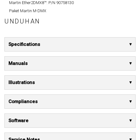
Martin Ether2DMX8™:
P/N 90758130
Paket Martin M-DMX
UNDUHAN
Specifications
Manuals
Illustrations
Compliances
Software
Service Notes