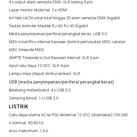
4 x output alam semesta DMX:
XLR locking 5-pin
Layar monitor eksternal:
2 x HDMI
Art-Net/sACN untuk total hingga 20 alam semesta DMX:
Gigabit
Tautan kontroler MaxNet RJ-45:
RJ-45 Gigabit
Media penyimpanan/periferal perangkat keras:
USB 3.0
MIDI in/out/thru internal bawaan (kontrol pertunjukan MIDI, catatan
MIDI, timecode MIDI)
SMPTE Timecode In/Out Bawaan Internal:
XLR 3-pin
Input catu daya 12 VDC:
XLR 4-pin
Lampu meja (dapat dimburamkan):
XLR
USB (media penyimpanan/periferal perangkat keras)
Belakang motherboard:
4 x USB 3.0
Samping konsol:
1 x USB 2.0
LISTRIK
Catu daya utama AC ke PSU eksternal 12 VDC (disertakan):
100-240
V nominal, 50/60 Hz
Arus maksimum:
1,4 A