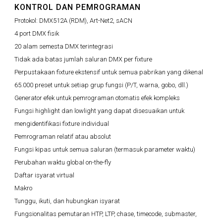
KONTROL DAN PEMROGRAMAN
Protokol:
DMX512A (RDM), Art-Net2, sACN
4 port DMX fisik
20 alam semesta DMX terintegrasi
Tidak ada batas jumlah saluran DMX per fixture
Perpustakaan fixture ekstensif untuk semua pabrikan yang dikenal
65.000 preset untuk setiap grup fungsi (P/T, warna, gobo, dll.)
Generator efek untuk pemrograman otomatis efek kompleks
Fungsi highlight dan lowlight yang dapat disesuaikan untuk
mengidentifikasi fixture individual
Pemrograman relatif atau absolut
Fungsi kipas untuk semua saluran (termasuk parameter waktu)
Perubahan waktu global on-the-fly
Daftar isyarat virtual
Makro
Tunggu, ikuti, dan hubungkan isyarat
Fungsionalitas pemutaran HTP, LTP, chase, timecode, submaster,