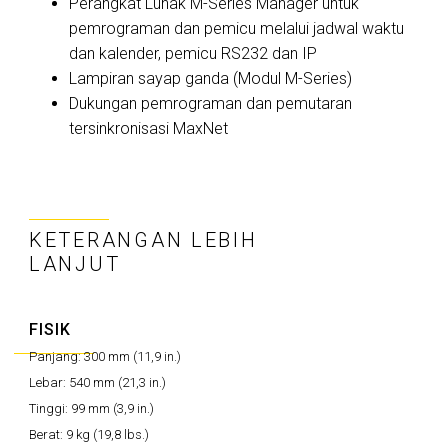
Perangkat Lunak M-Series Manager untuk
pemrograman dan pemicu melalui jadwal waktu
dan kalender, pemicu RS232 dan IP
Lampiran sayap ganda (Modul M-Series)
Dukungan pemrograman dan pemutaran
tersinkronisasi MaxNet
KETERANGAN LEBIH
LANJUT
FISIK
Panjang:
300 mm (11,9 in.)
Lebar:
540 mm (21,3 in.)
Tinggi:
99 mm (3,9 in.)
Berat:
9 kg (19,8 lbs.)