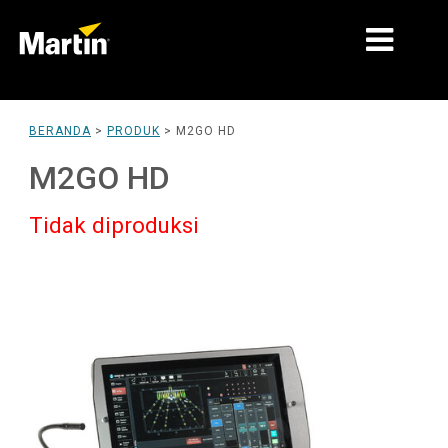
PASAR
BERANDA
>
PRODUK
>
M2GO HD
JENIS PRODUK
M2GO HD
LINI PRODUK
Tidak diproduksi
BERITA
TENTANG KAMI
PEMBELAJARAN
DUKUNGAN