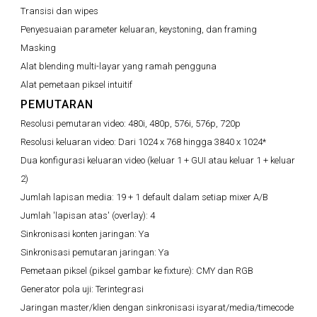
Transisi dan wipes
Penyesuaian parameter keluaran, keystoning, dan framing
Masking
Alat blending multi-layar yang ramah pengguna
Alat pemetaan piksel intuitif
PEMUTARAN
Resolusi pemutaran video:
480i, 480p, 576i, 576p, 720p
Resolusi keluaran video:
Dari 1024 x 768 hingga 3840 x 1024*
Dua konfigurasi keluaran video (keluar 1 + GUI atau keluar 1 + keluar
2)
Jumlah lapisan media:
19 + 1 default dalam setiap mixer A/B
Jumlah 'lapisan atas' (overlay):
4
Sinkronisasi konten jaringan:
Ya
Sinkronisasi pemutaran jaringan:
Ya
Pemetaan piksel (piksel gambar ke fixture):
CMY dan RGB
Generator pola uji:
Terintegrasi
Jaringan master/klien dengan sinkronisasi isyarat/media/timecode