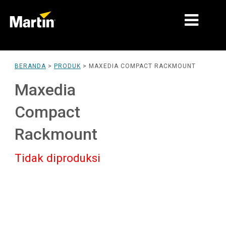
PASAR
BERANDA
>
PRODUK
>
MAXEDIA COMPACT RACKMOUNT
JENIS PRODUK
Maxedia
LINI PRODUK
Compact
BERITA
Rackmount
TENTANG KAMI
Tidak diproduksi
PEMBELAJARAN
DUKUNGAN