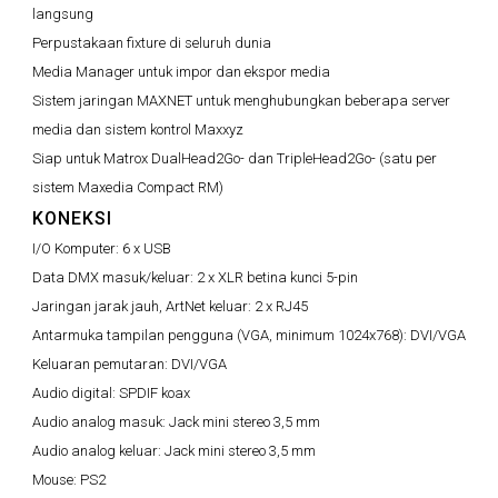
langsung
Perpustakaan fixture di seluruh dunia
Media Manager untuk impor dan ekspor media
Sistem jaringan MAXNET untuk menghubungkan beberapa server
media dan sistem kontrol Maxxyz
Siap untuk Matrox DualHead2Go- dan TripleHead2Go- (satu per
sistem Maxedia Compact RM)
KONEKSI
I/O Komputer:
6 x USB
Data DMX masuk/keluar:
2 x XLR betina kunci 5-pin
Jaringan jarak jauh, ArtNet keluar:
2 x RJ45
Antarmuka tampilan pengguna (VGA, minimum 1024x768):
DVI/VGA
Keluaran pemutaran:
DVI/VGA
Audio digital:
SPDIF koax
Audio analog masuk:
Jack mini stereo 3,5 mm
Audio analog keluar:
Jack mini stereo 3,5 mm
Mouse:
PS2