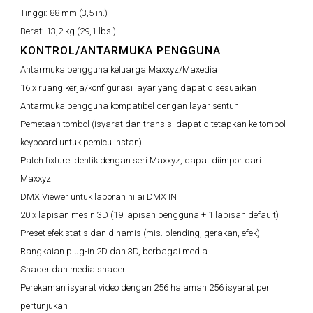
Tinggi:
88 mm (3,5 in.)
Berat:
13,2 kg (29,1 lbs.)
KONTROL/ANTARMUKA PENGGUNA
Antarmuka pengguna keluarga Maxxyz/Maxedia
16 x ruang kerja/konfigurasi layar yang dapat disesuaikan
Antarmuka pengguna kompatibel dengan layar sentuh
Pemetaan tombol (isyarat dan transisi dapat ditetapkan ke tombol
keyboard untuk pemicu instan)
Patch fixture identik dengan seri Maxxyz, dapat diimpor dari
Maxxyz
DMX Viewer untuk laporan nilai DMX IN
20 x lapisan mesin 3D (19 lapisan pengguna + 1 lapisan default)
Preset efek statis dan dinamis (mis. blending, gerakan, efek)
Rangkaian plug-in 2D dan 3D, berbagai media
Shader dan media shader
Perekaman isyarat video dengan 256 halaman 256 isyarat per
pertunjukan