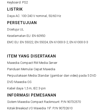
Keyboard:
PS2
LISTRIK
Daya AC:
100-240 V nominal, 50/60 Hz
PERSETUJUAN
Disetujui UL
Keselamatan EU:
EN 60950
EMC EU:
EN 55022, EN 55024, EN 61000-3-2, EN 61000-3-3
ITEM YANG DISERTAKAN
Maxedia Compact RM Media Server
Panduan Memulai Cepat Maxedia
Perpustakaan Media Standar (gambar dan video) pada 5 DVD
DVD Maxedia OS
Kabel daya 1,5 m, IEC 3-pin
INFORMASI PEMESANAN
Sistem Maxedia Compact Rackmount:
P/N 90732570
Kotak Breakout I/O Maxedia 19":
P/N 90732610