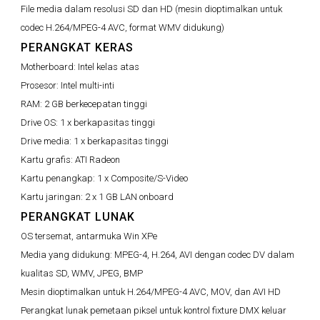
File media dalam resolusi SD dan HD (mesin dioptimalkan untuk
codec H.264/MPEG-4 AVC, format WMV didukung)
PERANGKAT KERAS
Motherboard:
Intel kelas atas
Prosesor:
Intel multi-inti
RAM:
2 GB berkecepatan tinggi
Drive OS:
1 x berkapasitas tinggi
Drive media:
1 x berkapasitas tinggi
Kartu grafis:
ATI Radeon
Kartu penangkap:
1 x Composite/S-Video
Kartu jaringan:
2 x 1 GB LAN onboard
PERANGKAT LUNAK
OS tersemat, antarmuka Win XPe
Media yang didukung:
MPEG-4, H.264, AVI dengan codec DV dalam
kualitas SD, WMV, JPEG, BMP
Mesin dioptimalkan untuk H.264/MPEG-4 AVC, MOV, dan AVI HD
Perangkat lunak pemetaan piksel untuk kontrol fixture DMX keluar