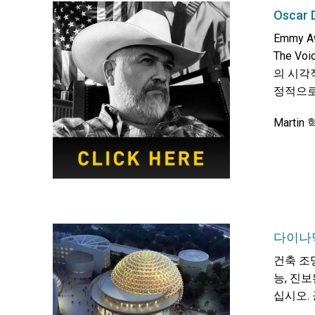
Osca
Emmy 
The V
의 시각
정적으로
Marti
다이나믹
건축 조
능, 진보
십시오.