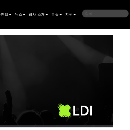
라인업
뉴스
회사 소개
학습
지원
밍
사례 연구
연혁
교육
문의하기
언
언론 자료
지속 가능성
학습 세션
상시 지원 센터
ELP ELLIPSOIDAL
구매처
컨설턴트 포털
이브리드
이달
브 & 블라인더
ELP FRESNEL
ERA PERFORMANCE
소프트웨어
조명
ELP PAR
ERA PROFILE
EXTERIOR DOT PRO
펌웨어
 조명
 컨트롤러
ERA WASH
익스테리어 리니어 프로
MAC AURA
다운로드
 프로젝션
RPORTS
웨어 도구
LA
외부 프로젝션
MAC ENCORE
보증
IVE DOTS
RPORTS LEGACY MODELS
 도구
외장 세척 프로
MAC ONE
P3 SYSTEM CONTROLLER
제품 등록
YSTEM
MAC ULTRA
P3 POWERPORT
VDO ATOMIC
서비스