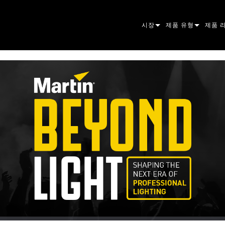
시장
제품 유형
제품 
ARCHITECTURAL
무빙 헤드
프레이
아토믹
ENTERTAINMENT
팔로우스팟
스팟
컴패니
CREATE THE MOMENT
스태틱 라이트
세척
프레넬
ELP
크리에이티브 조명
빔 하
엘립소
스트로
ERA
건축용
빔
PAR
선형
워시 
외관
전원 및 프로세싱
DOT
리니어
시스템
MAC
도구
이미지
POWE
소프트
MACU
단종된 제품
CREAT
POWE
서비스
P3
PDE S
VDO