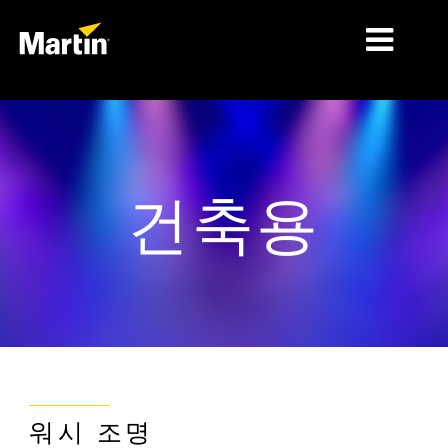
시장
제품 유형
건축용
제품 라인업
뉴스
회사 소개
학습
지원
워시 조명