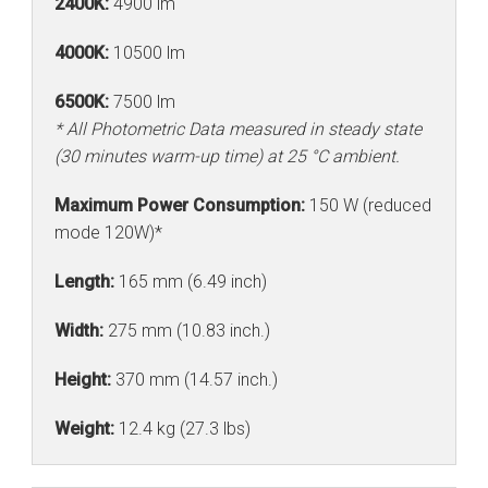
2400K:
4900 lm
4000K:
10500 lm
6500K:
7500 lm
* All Photometric Data measured in steady state
(30 minutes warm-up time) at 25 °C ambient.
Maximum Power Consumption:
150 W (reduced
mode 120W)*
Length:
165 mm (6.49 inch)
Width:
275 mm (10.83 inch.)
Height:
370 mm (14.57 inch.)
Weight:
12.4 kg (27.3 lbs)