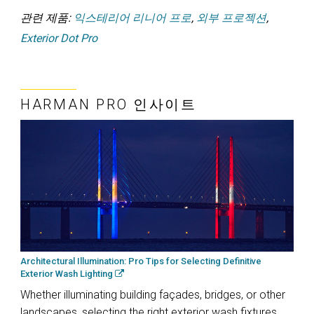
관련 제품:
익스테리어 리니어 프로
,
외부 프로젝션
,
Exterior Dot Pro
HARMAN PRO 인사이트
Architectural Illumination: Pro Tips for Selecting Definitive
Exterior Wash Lighting
Whether illuminating building façades, bridges, or other
landscapes, selecting the right exterior wash fixtures