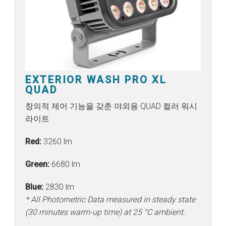
EXTERIOR WASH PRO XL
QUAD
창의적 제어 기능을 갖춘 야외용 QUAD 컬러 워시
라이트
Red:
3260 lm
Green:
6680 lm
Blue:
2830 lm
* All Photometric Data measured in steady state
(30 minutes warm-up time) at 25 °C ambient.