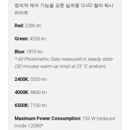
창의적 제어 기능을 갖춘 실외용 QUAD 컬러 워시
라이트
Red:
2280 lm
Green:
4550 lm
Blue:
1870 lm
* All Photometric Data measured in steady state
(30 minutes warm-up time) at 25 °C ambient.
2400K:
3550 lm
4000K:
4800 lm
6500K:
7100 lm
Maximum Power Consumption:
150 W (reduced
mode 120W)*