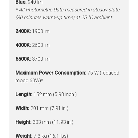
Blue:
940 lm
* All Photometric Data measured in steady state
(30 minutes warm-up time) at 25 °C ambient.
2400K:
1900 lm
4000K:
2600 lm
6500K:
3700 lm
Maximum Power Consumption:
75 W (reduced
mode 60W)*
Length:
152 mm (5.98 inch.)
Width:
201 mm (7.91 in.)
Height:
303 mm (11.93 in.)
Weight:
7.3 kg (16.1 lbs)