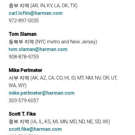
중부 지역 (AR, IN, KY, LA, OK, TX)
carl.loftin@harman.com
972-897-0035
Tom Slaman
동북부 지역 (NYC metro and New Jersey)
tom.slaman@harman.com
908-878-9759
Mike Perlmeter
서부 지역 (AK, AZ, CA, CO, HI, ID, MT, NM, NV, OR, UT,
WA, WY)
mike.perlmeter@harman.com
303-579-6057
Scott T. Fike
중부 지역 (IA, IL, KS, MI, MN, MO, ND, NE, SD, WI)
scott.fike@harman.com