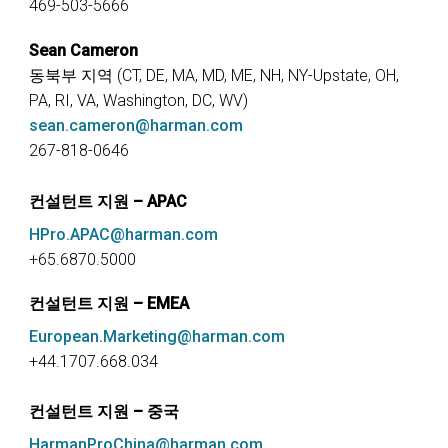
469-503-5666
Sean Cameron
동북부 지역 (CT, DE, MA, MD, ME, NH, NY-Upstate, OH,
PA, RI, VA, Washington, DC, WV)
sean.cameron@harman.com
267-818-0646
컨설턴트 지원 – APAC
HPro.APAC@harman.com
+65.6870.5000
컨설턴트 지원 – EMEA
European.Marketing@harman.com
+44.1707.668.034
컨설턴트 지원 – 중국
HarmanProChina@harman.com