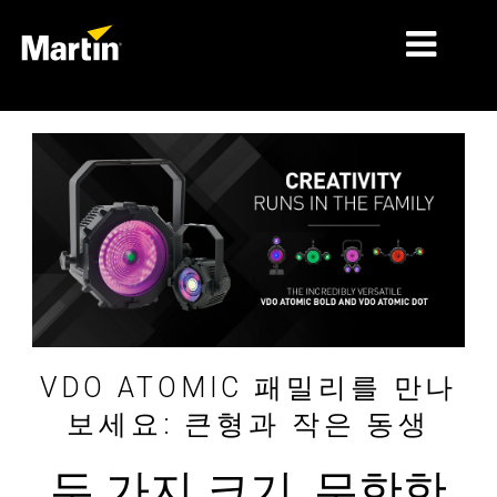
시장
제품 유형
제품 라인업
뉴스
회사 소개
학습
VDO ATOMIC 패밀리를 만나
보세요: 큰형과 작은 동생
지원
두 가지 크기, 무한한