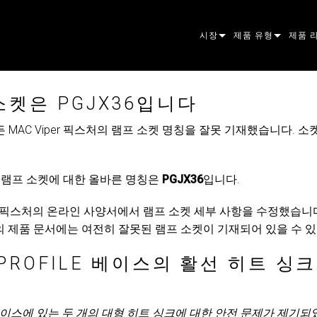
시장
제품 유형
제품 
ARCHITECTURAL
무빙 헤드
프레이
아토믹
소켓은 PGJX36입니다
ENTERTAINMENT
팔로우스팟
스팟
컴패니
MAC Viper 픽스처의 램프 소켓 명칭을 잘못 기재했습니다. 소켓
CREATE THE MOMENT
스태틱 라이트
세척
프레넬
ELP
크리에이티브 조명
빔 하
엘립소
스트로
ERA
처의 램프 소켓에 대한 올바른 명칭은
PGJX36
입니다.
건축용
빔
PAR
선형
워시 
외관
iper 픽스처의 온라인 사양서에서 램프 소켓 세부 사항을 수정했습니
전원 및 프로세싱
DOT
리니어
시스템
MAC
의 제품 문서에는 여전히 잘못된 램프 소켓이 기재되어 있을 수 
도구
이미지
POWE
소프트
MACU
 PROFILE 베이스의 활선 히트 싱크 
단종된 제품
CREAT
POWE
서비스
P3
ofile 베이스에 있는 두 개의 대형 히트 싱크에 대한 안전 문제가 제
PDE S
VDO