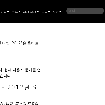
라인업
뉴스
회사 소개
학습
지원
밍
사례 연구
연혁
교육
문의하기
언
언론 자료
지속 가능성
학습 세션
상시 지원 센터
 타입 PGJ28은 올바르
ELP ELLIPSOIDAL
구매처
컨설턴트 포털
이브리드
이달
브 & 블라인더
ELP FRESNEL
ERA PERFORMANCE
소프트웨어
조명
ELP PAR
ERA PROFILE
EXTERIOR DOT PRO
펌웨어
다. 현재 사용자 문서를 업
 조명
 컨트롤러
ERA WASH
익스테리어 리니어 프로
MAC AURA
다운로드
있습니다.
 프로젝션
RPORTS
웨어 도구
LA
외부 프로젝션
MAC ENCORE
보증
- 2012년 9
IVE DOTS
RPORTS LEGACY MODELS
 도구
외장 세척 프로
MAC ONE
P3 SYSTEM CONTROLLER
제품 등록
기되었습니다. 픽스처 전원이
YSTEM
MAC ULTRA
P3 POWERPORT
VDO ATOMIC
서비스