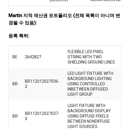
Martin 지적 재산권 포트폴리오 (전체 목록이 아니며 변
경될 수 있음):
등록 특허:
FLEXIBLE LED PIXEL
BE
2642827
STRING WITH TWO
SHIELDING GROUND LINES
LED LIGHT FIXTURE WITH
BACKGROUND LIGHTING
BR112012027036-
BR
USING CONTROLLED
2
INBETWEEN DIFFUSED
LIGHT GROUP
LIGHT FIXTURE WITH
BACKGROUND DISPLAY
BR112012027037-
BR
USING DIFFUSE PIXELS
0
BETWEEN NONDIFFUSE
LIGHT SOURCES