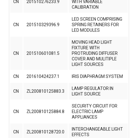
CN
201510276233.9
WITH VARIABLE
CALIBRATION
LED SCREEN COMPRISING
CN
201510329396.9
SPRING RETAINERS FOR
LED MODULES
MOVING HEAD LIGHT
FIXTURE WITH
CN
201510601081.5
PROTRUDING DIFFUSER
COVER AND MULITIPLE
LIGHT SOURCES
CN
201610424237.1
IRIS DIAPHRAGM SYSTEM
LAMP REGULATOR IN
CN
ZL200810125883.3
LIGHT SOURCE
SECURITY CIRCUIT FOR
CN
ZL200810125884.8
ELECTRIC LAMP
APPLIANCES
INTERCHANGEABLE LIGHT
CN
ZL200810128720.0
EFFECTS