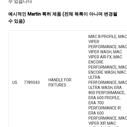
수 있습니다.
예시적인 Martin 특허 제품 (전체 목록이 아니며 변경될
수 있음)
MAC III PROFILE, MAC
VIPER
PERFORMANCE, MA
VIPER WASH, MAC
VIPER AIR FX, MAC
ENCORE
PERFORMANCE, MA
ENCORE WASH, MAC
ULTRA
HANDLE FOR
US
7789543
PERFORMANCE, MA
FIXTURES
ULTRA WASH, ERA
800 PERFORMANCE,
ERA 600 PROFILE,
ERA 700
PERFORMANCE IP,
ERA 600
PERFORMANCE, MA
VIPER XIP, MAC