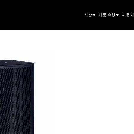
시장
제품 유형
제품 
ARCHITECTURAL
무빙 헤드
프레이
아토믹
ENTERTAINMENT
팔로우스팟
스팟
컴패니
CREATE THE MOMENT
스태틱 라이트
세척
프레넬
ELP
크리에이티브 조명
빔 하
엘립소
스트로
ERA
건축용
빔
PAR
선형
워시 
외관
전원 및 프로세싱
DOT
리니어
시스템
MAC
도구
이미지
POWE
소프트
MACU
단종된 제품
CREAT
POWE
서비스
P3
PDE S
VDO