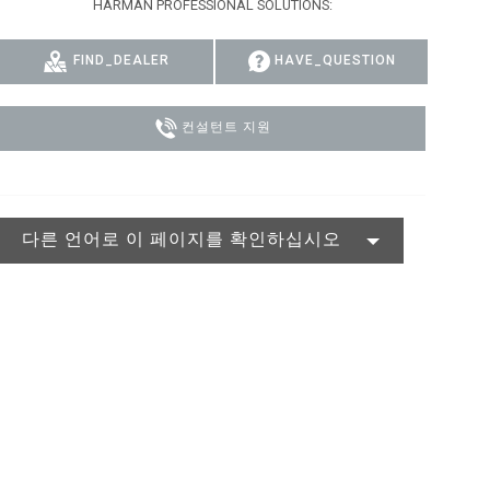
HARMAN PROFESSIONAL SOLUTIONS:
MAC VIPER
P3 POWERPORT LEGACY MODELS
VDO DOTRON
규정 준수
FIND_DEALER
HAVE_QUESTION
MAC VIPER LEGACY MODELS
VDO FATRON
지원 로그인
VDO SCEPTRON
컨설턴트 지원
다른 언어로 이 페이지를 확인하십시오