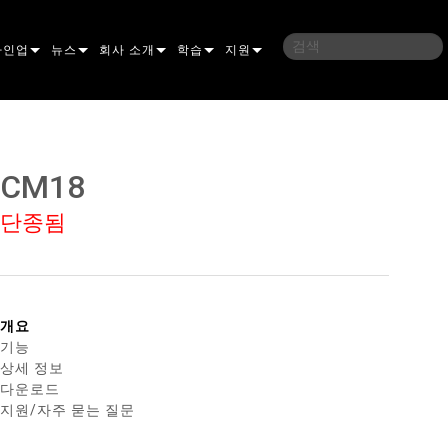
라인업
뉴스
회사 소개
학습
지원
밍
사례 연구
연혁
교육
문의하기
언
언론 자료
지속 가능성
학습 세션
상시 지원 센터
CM18
ELP ELLIPSOIDAL
구매처
컨설턴트 포털
단종됨
이브리드
이달
브 & 블라인더
ELP FRESNEL
ERA PERFORMANCE
소프트웨어
조명
ELP PAR
ERA PROFILE
EXTERIOR DOT PRO
펌웨어
 조명
 컨트롤러
ERA WASH
익스테리어 리니어 프로
MAC AURA
다운로드
개요
기능
 프로젝션
RPORTS
웨어 도구
LA
외부 프로젝션
MAC ENCORE
보증
상세 정보
다운로드
IVE DOTS
RPORTS LEGACY MODELS
 도구
외장 세척 프로
MAC ONE
P3 SYSTEM CONTROLLER
제품 등록
지원/자주 묻는 질문
YSTEM
MAC ULTRA
P3 POWERPORT
VDO ATOMIC
서비스