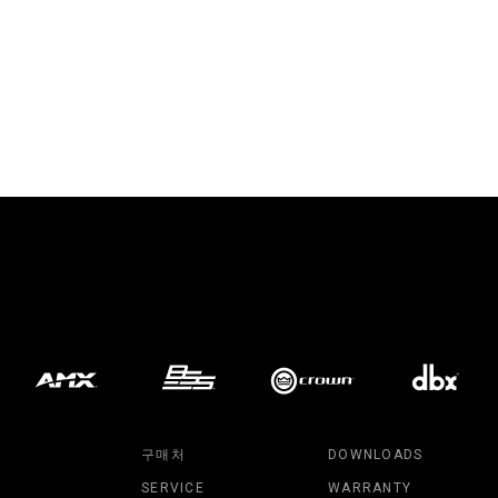
구매처
DOWNLOADS
SERVICE
WARRANTY