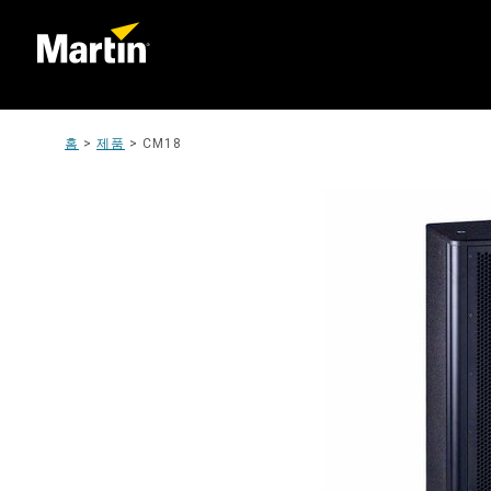
홈
>
제품
>
CM18