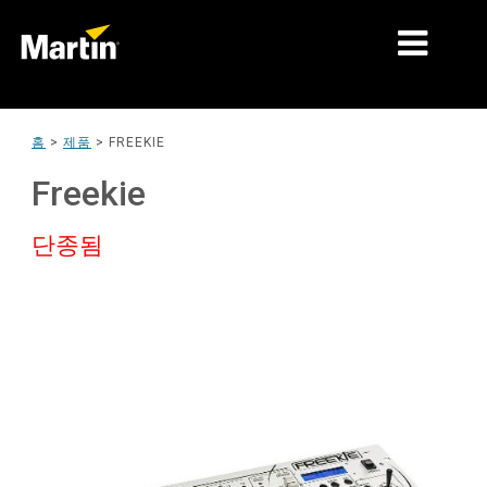
시장
홈
>
제품
>
FREEKIE
제품 유형
Freekie
제품 라인업
단종됨
뉴스
회사 소개
학습
지원