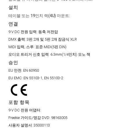
설치
테이블 또는 19인치 랙(4U) 마운트:
연결
9 V DC 전원 입력:
동축 저전압
DMX 출력:
3핀 2개 및 5핀 2개 잠금식 XLR
MIDI 입력, 스루:
표준 MIDI(5핀 DIN)
오디오 트리거 신호 입력:
6.3mm(1/4인치) 모노 잭
승인
EU 안전:
EN 60950
EU EMC:
EN 55103-1, EN 55103-2
포함 항목
9 V DC 전원 어댑터:
Freekie 가이드/영감 DVD:
98163005
사용자 설명서:
35000113