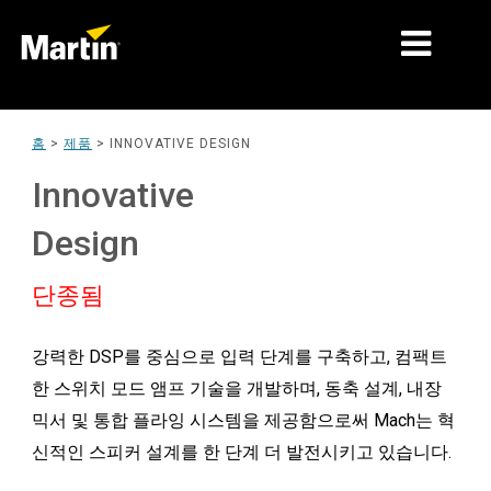
시장
홈
>
제품
>
INNOVATIVE DESIGN
제품 유형
Innovative
제품 라인업
Design
뉴스
단종됨
회사 소개
강력한 DSP를 중심으로 입력 단계를 구축하고, 컴팩트
학습
한 스위치 모드 앰프 기술을 개발하며, 동축 설계, 내장
지원
믹서 및 통합 플라잉 시스템을 제공함으로써 Mach는 혁
신적인 스피커 설계를 한 단계 더 발전시키고 있습니다.