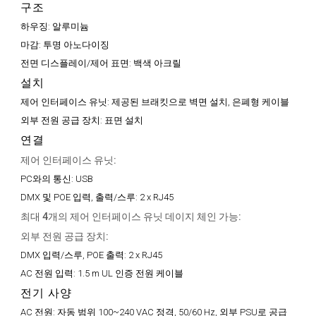
구조
하우징:
알루미늄
마감:
투명 아노다이징
전면 디스플레이/제어 표면:
백색 아크릴
설치
제어 인터페이스 유닛:
제공된 브래킷으로 벽면 설치, 은폐형 케이블
외부 전원 공급 장치:
표면 설치
연결
제어 인터페이스 유닛:
PC와의 통신:
USB
DMX 및 POE 입력, 출력/스루:
2 x RJ45
최대 4개의 제어 인터페이스 유닛 데이지 체인 가능:
외부 전원 공급 장치:
DMX 입력/스루, POE 출력:
2 x RJ45
AC 전원 입력:
1.5 m UL 인증 전원 케이블
전기 사양
AC 전원:
자동 범위 100~240 VAC 정격, 50/60 Hz, 외부 PSU로 공급