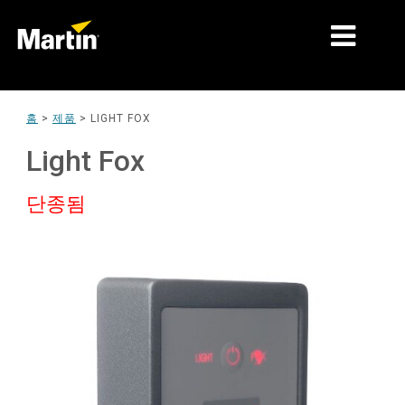
시장
홈
>
제품
>
LIGHT FOX
제품 유형
Light Fox
제품 라인업
단종됨
뉴스
회사 소개
학습
지원